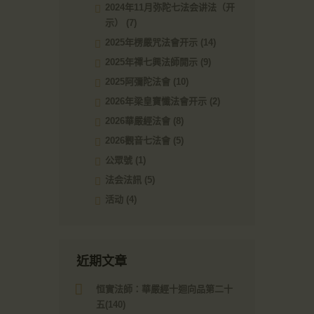
2024年11月弥陀七法会讲法（开
示）
(7)
2025年楞嚴咒法會开示
(14)
2025年禪七興法師開示
(9)
2025阿彌陀法會
(10)
2026年梁皇寶懺法會开示
(2)
2026華嚴經法會
(8)
2026觀音七法會
(5)
公眾號
(1)
法会法訊
(5)
活动
(4)
近期文章
恒實法師：華嚴經十迴向品第二十
五(140)