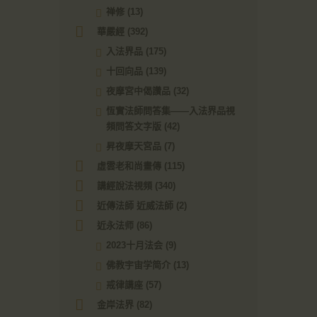
禅修
(13)
華嚴經
(392)
入法界品
(175)
十回向品
(139)
夜摩宮中偈讚品
(32)
恆實法師問答集——入法界品視
頻問答文字版
(42)
昇夜摩天宮品
(7)
虛雲老和尚畫傳
(115)
講經說法視頻
(340)
近傳法師 近威法師
(2)
近永法师
(86)
2023十月法会
(9)
佛教宇宙学简介
(13)
戒律講座
(57)
金岸法界
(82)