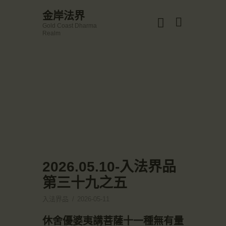
☀️法宴：華嚴經入法界品第三十九 ☀️
金岸法界
🙏講者：上恆下實法師 (Rev. Heng Sure)
Gold Coast Dharma
⏰北京时间
金岸法界
Realm
每周日，中午10：30 - 12：00
Gold Coast Dharma Realm
⏰昆士兰时间
每周日，下午12：30 - 14：00
⏰California Time
Got it!
主頁
09:30 - 11:00pm Every Sat
👉Zoom Link 链接：
金岸活動|EVENTS
https://drba-org.zoom.us/j/84914586289
👉Meeting ID 会议号：84914586289
講經說法
🔔提醒:
關於金岸
一、請以【全名+所在地】方式加入會議。
宣化上人
文章匯總
2026.05.10-入法界品
教育培德
第三十九之五
聯繫我們
入法界品
2026-05-11
登录|LOGIN
休舍優婆夷講菩薩十一種無有量