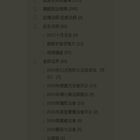
虛雲老和尚畫傳
(115)
講經說法視頻
(340)
近傳法師 近威法師
(2)
近永法师
(86)
2023十月法会
(9)
佛教宇宙学简介
(13)
戒律講座
(57)
金岸法界
(82)
2024年11月弥陀七法会讲法（开
示）
(7)
2025年楞嚴咒法會开示
(14)
2025年禪七興法師開示
(9)
2025阿彌陀法會
(10)
2026年梁皇寶懺法會开示
(2)
2026華嚴經法會
(8)
2026觀音七法會
(5)
公眾號
(1)