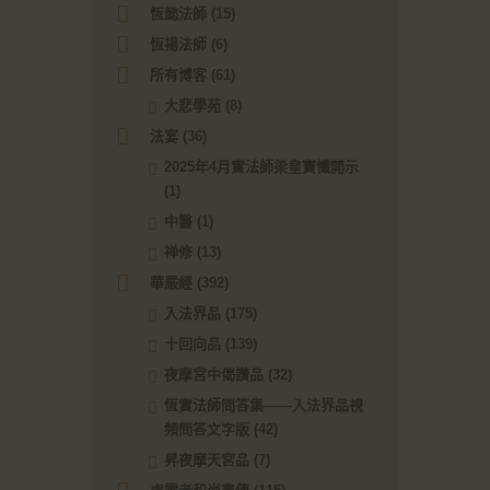
恆懿法師
(15)
恆揚法師
(6)
所有博客
(61)
大悲學苑
(8)
法宴
(36)
2025年4月實法師梁皇寶懺開示
(1)
中醫
(1)
禅修
(13)
華嚴經
(392)
入法界品
(175)
十回向品
(139)
夜摩宮中偈讚品
(32)
恆實法師問答集——入法界品視
頻問答文字版
(42)
昇夜摩天宮品
(7)