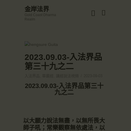
☀️法宴：華嚴經入法界品第三十九 ☀️
金岸法界
🙏講者：上恆下實法師 (Rev. Heng Sure)
Gold Coast Dharma
⏰北京时间
金岸法界
Realm
每周日，中午10：30 - 12：00
Gold Coast Dharma Realm
⏰昆士兰时间
每周日，下午12：30 - 14：00
⏰California Time
Got it!
主頁
09:30 - 11:00pm Every Sat
👉Zoom Link 链接：
金岸活動|EVENTS
2023.09.03-入法界品
https://drba-org.zoom.us/j/84914586289
👉Meeting ID 会议号：84914586289
講經說法
第三十九之二
🔔提醒:
關於金岸
一、請以【全名+所在地】方式加入會議。
入法界品
,
華嚴經
,
講經說法視頻
2023-09-03
宣化上人
2023.09.03-入法界品第三十
文章匯總
九之二
教育培德
聯繫我們
登录|LOGIN
以大願力說法無盡，以無所畏大
師子吼；常樂觀察無依處法，以