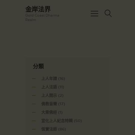
☀️法宴：華嚴經入法界品第三十九 ☀️
金岸法界
🙏講者：上恆下實法師 (Rev. Heng
Gold Coast Dharma
Sure)
金岸法界
Realm
⏰北京时间
Gold Coast Dharma Realm
每周日，中午10：30 - 12：00
⏰昆士兰时间
每周日，下午12：30 - 14：00
主頁
⏰California Time
Got it!
09:30 - 11:00pm Every Sat
金岸活動|EVENTS
👉Zoom Link 链接：
https://drba-
講經說法
分類
org.zoom.us/j/84914586289
關於金岸
👉Meeting ID 会议号：84914586289
上人年譜
(16)
🔔提醒:
宣化上人
一、請以【全名+所在地】方式加入會
上人法語
(11)
議。
文章匯總
上人開示
(2)
教育培德
佛教音樂
(17)
大乘佛经
(1)
聯繫我們
宣化上人紀念特輯
(50)
登录|LOGIN
恆實法師
(86)