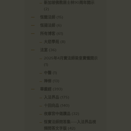
新加坡佛教居士林90周年開示
(2)
恆懿法師
(15)
恆揚法師
(6)
所有博客
(61)
大悲學苑
(8)
法宴
(36)
2025年4月實法師梁皇寶懺開示
(1)
中醫
(1)
禅修
(13)
華嚴經
(393)
入法界品
(175)
十回向品
(140)
夜摩宮中偈讚品
(32)
恆實法師問答集——入法界品視
頻問答文字版
(42)