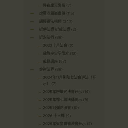
昇夜摩天宮品
(7)
虛雲老和尚畫傳
(115)
講經說法視頻
(340)
近傳法師 近威法師
(2)
近永法师
(86)
2023十月法会
(9)
佛教宇宙学简介
(13)
戒律講座
(57)
金岸法界
(86)
2024年11月弥陀七法会讲法（开
示）
(7)
2025年楞嚴咒法會开示
(14)
2025年禪七興法師開示
(9)
2025阿彌陀法會
(10)
2026 十日禪
(4)
2026年梁皇寶懺法會开示
(2)