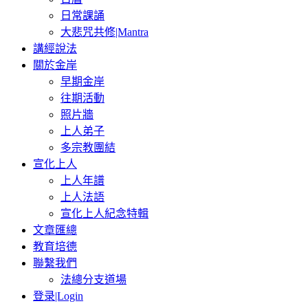
日常課誦
大悲咒共修|Mantra
講經說法
關於金岸
早期金岸
往期活動
照片牆
上人弟子
多宗教團結
宣化上人
上人年譜
上人法語
宣化上人紀念特輯
文章匯總
教育培德
聯繫我們
法總分支道場
登录|Login