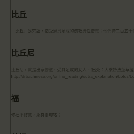
比丘
「比丘」是梵語，指受過具足戒的佛教男性僧眾；他們持二百五十條
比丘尼
比丘尼，就是出家修道、受具足戒的女人。[出处：大乘妙法蓮華經
http://drbachinese.org/online_reading/sutra_explanation/Lotus/L
福
修福不修慧，象身掛瓔珞；