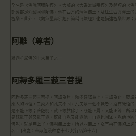
全名是《佛說阿彌陀經》。大部的《大乘無量壽經》及簡短的《佛說阿彌陀經》
部經都是介紹阿彌陀佛，他在西方的清淨佛土，及往生西方淨土的方法
極樂。此外，《觀無量壽佛經》簡稱《觀經》也是描述極樂世界；
阿難（尊者）
釋迦牟尼佛的十大弟子之一
阿耨多羅三藐三菩提
阿耨多羅三藐三菩提。阿譯為無，耨多羅譯為上，三譯為止，藐譯
乘人的地位，二乘人和凡夫不同，凡夫是一個不覺者，沒有覺悟的
是不能正等；菩薩呢，就正等於佛了，既能正覺，又能正等，所以
是既能正等又能正覺，既能自覺又能覺他，自覺也圓滿，覺他也圓
佛呢，就是無上了。佛叫無上士，所以叫無上，沒有再在佛的上邊
名。 [出處：華嚴經淺釋卷十七 梵行品第十六]