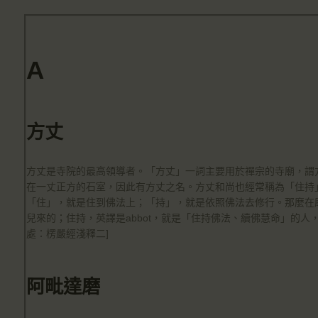
☀️法宴：華嚴經入法界品第三十九 ☀️
🙏講者：上恆下實法師 (Rev. Heng Sure)
⏰北京时间
每周日，中午10：30 - 12：00
A
⏰昆士兰时间
每周日，下午12：30 - 14：00
⏰California Time
09:30 - 11:00pm Every Sat
方丈
👉Zoom Link 链接：
https://drba-org.zoom.us/j/84914586289
👉Meeting ID 会议号：84914586289
🔔提醒:
方丈是寺院的最高領導者。「方丈」一詞主要用於禪宗的寺廟，謂
一、請以【全名+所在地】方式加入會議。
在一丈正方的石室，因此有方丈之名。方丈和尚也經常稱為「住持
「住」，就是住到佛法上；「持」，就是依照佛法去修行。那麼在
兒來的；住持，英譯是abbot，就是「住持佛法、續佛慧命」的人
處：楞嚴經淺釋二]
阿毗達磨