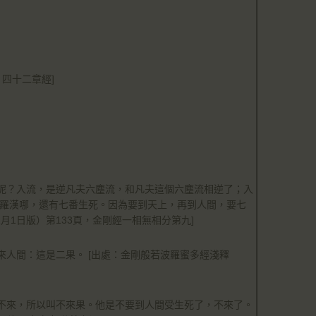
四十二章經]
呢？入流，是逆凡夫六塵流，和凡夫這個六塵流相逆了；入
果羅漢哪，還有七番生死。因為要到天上，再到人間，要七
2月1日版）第133頁，金剛經一相無相分第九]
人間：這是二果。 [出處：金剛般若波羅蜜多經淺釋
不來，所以叫不來果。他是不要到人間受生死了，不來了。