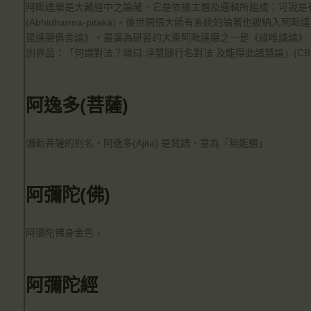
阿毗達磨是大藏經中之論藏。它是依據主題及邏輯所組成；可說是
(Abhidharma-pitaka)。後世開悟大師有系統的論著也被
毘達磨俱舍論》。最廣為研習的大乘阿毗達磨之一是《成唯識論》，
別界品：「何謂對法？頌曰:淨慧隨行名對法 及能得此諸慧論」(CBETA, T29, n
阿逸多(菩薩)
彌勒菩薩的別名。阿逸多(Ajita) 是梵語，意為「無能勝」.
阿彌陀(佛)
阿彌陀佛身金色，
阿彌陀經