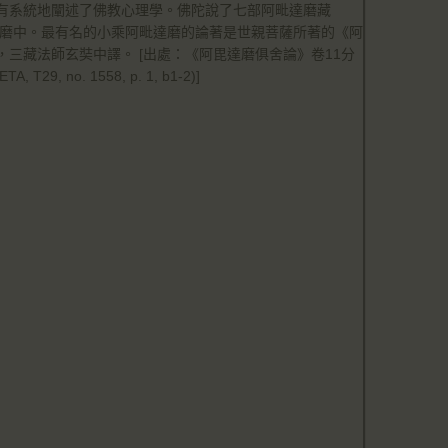
有系統地闡述了佛教心理學。佛陀說了七部阿毗達磨藏
納入阿毗達磨中。最有名的小乘阿毗達磨的論著是世親菩薩所著的《阿
三藏法師玄奘中譯。 [出處：《阿毘達磨俱舍論》卷11分
o. 1558, p. 1, b1-2)]