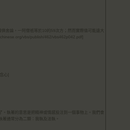
據俱舍論，一阿僧祇等於10的59次方；然而實際值可能遠大
se.org/vbs/publish/462/vbs462p042.pdf]
念心]
了。執著的意思是把精神或情感投注到一個事物上。我們會
執著通常分為二類：我執及法執。