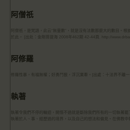
阿僧祇
阿僧祇，是梵語，此云“無量數”，就是沒有法數那麼大的數目。根
於此。 [出处：金剛菩提海 2008年462期 42-44頁. http://www.drbachine
阿修羅
修羅性暴，有福無權；好勇鬥狠，浮沉業牽。[出處：十法界不離一
執著
執著令我們不停的輪迴，開悟不過就是斷除我們所有的一切執著罷
執著於人、事、經歷過的境界，以及自己的想法和偏見。在佛教中