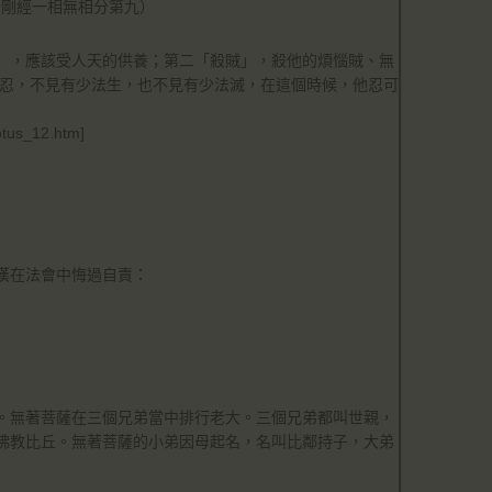
，金剛經一相無相分第九）
」，應該受人天的供養；第二「殺賊」，殺他的煩惱賊、無
法忍，不見有少法生，也不見有少法滅，在這個時候，他忍可
otus_12.htm]
漢在法會中悔過自責：
。無著菩薩在三個兄弟當中排行老大。三個兄弟都叫世親，
佛教比丘。無著菩薩的小弟因母起名，名叫比鄰持子，大弟