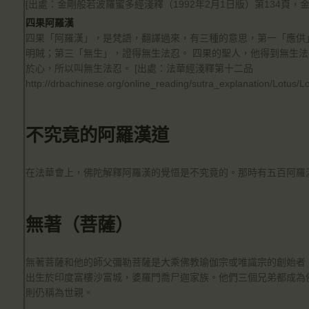
[出處：金剛般若波羅蜜多經淺釋（1992年2月1日版）第134頁
四果阿羅漢
四果「阿羅漢」，是梵語，翻譯過來，有三種的意思，第一「應供
明賊；第三「無生」，證得無生法忍。 四果的聖人，他得到無生
於心，所以叫無生法忍。 [出處：法華經淺釋第十二品
http://drbachinese.org/online_reading/sutra_explanation/Lotus/L
不究竟的阿羅漢道
在法華會上，佛陀解釋阿羅漢的覺悟是不究竟的。那時有五百阿羅
無著（菩薩）
無著菩薩和他的師父彌勒菩薩是大乘佛教瑜伽宗或唯識宗的創始者
出生於印度富樓沙富城，婆羅門喬尸迦家族。他們三個兄弟都成為
則仍稱為世親。