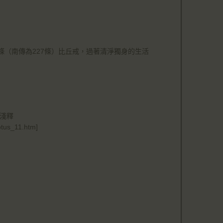
（南傳為227條）比丘戒，過著清淨獨身的生活
淺釋
otus_11.htm]