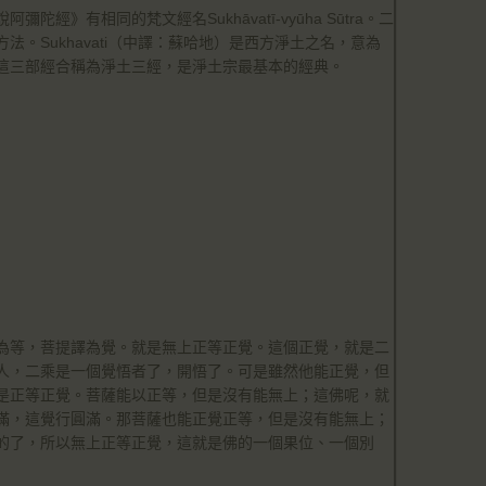
有相同的梵文經名Sukhāvatī-vyūha Sūtra。二
。Sukhavati（中譯：蘇哈地）是西方淨土之名，意為
這三部經合稱為淨土三經，是淨土宗最基本的經典。
為等，菩提譯為覺。就是無上正等正覺。這個正覺，就是二
人，二乘是一個覺悟者了，開悟了。可是雖然他能正覺，但
是正等正覺。菩薩能以正等，但是沒有能無上；這佛呢，就
滿，這覺行圓滿。那菩薩也能正覺正等，但是沒有能無上；
的了，所以無上正等正覺，這就是佛的一個果位、一個別