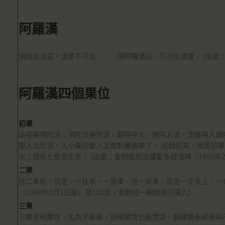
阿羅漢
慎勿信汝意。汝意不可信。……得阿羅漢已。乃可信汝意。 [出處：
阿羅漢四個果位
初果
這初果須陀洹；須陀洹是梵語，翻到中文，就叫入流。怎麼叫入流
聖人法性流，入小果的聖人法性的裏邊來了。 這個初果，他證初
次；還有七番受生死。 [出處：金剛般若波羅蜜多經淺釋（1992年
二果
這二果呢，就是，一往來，一來果。這一來果，就是一生天上，一來
（1992年2月1日版）第133頁，金剛經一相無相分第九]
三果
三果是阿那含，名為不來果。這阿那含也是梵語，翻譯過來就是叫