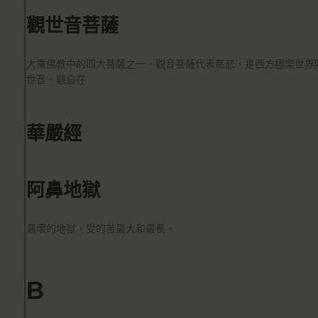
觀世音菩薩
大乘佛教中的四大菩薩之一。觀音菩薩代表慈悲，是西方極樂世界阿彌陀佛
世音、觀自在
華嚴經
阿鼻地獄
最壞的地獄，受的苦最大和最長。
B