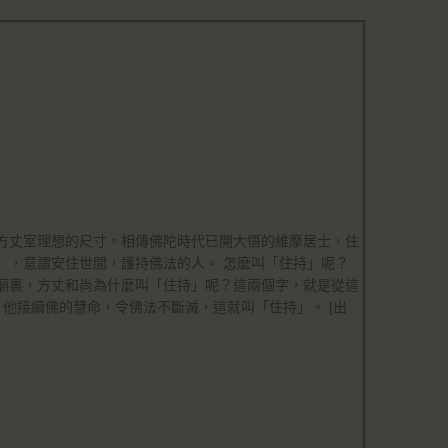
Got it!
方丈室理想的尺寸。相傳佛陀時代已開大悟的維摩居士，住
」，意謂安住世間，護持佛法的人。 怎麼叫「住持」呢？
廟裏，方丈和尚為什麼叫「住持」呢？這兩個字，就是從這
，他接續佛的慧命，令佛法不斷滅，這就叫「住持」。 [出