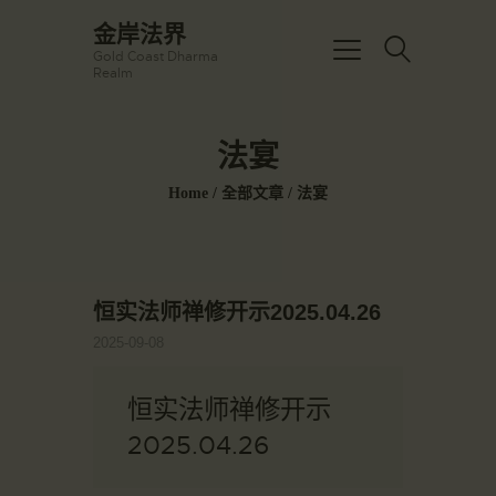
☀️法宴：華嚴經入法界品第三十九 ☀️
金岸法界
🙏講者：上恆下實法師 (Rev. Heng
Gold Coast Dharma
Sure)
金岸法界
Realm
⏰北京时间
Gold Coast Dharma Realm
每周日，中午10：30 - 12：00
⏰昆士兰时间
法宴
每周日，下午12：30 - 14：00
主頁
⏰California Time
Got it!
09:30 - 11:00pm Every Sat
Home
全部文章
法宴
金岸活動|EVENTS
👉Zoom Link 链接：
https://drba-
講經說法
org.zoom.us/j/84914586289
關於金岸
👉Meeting ID 会议号：84914586289
🔔提醒:
宣化上人
恒实法师禅修开示2025.04.26
一、請以【全名+所在地】方式加入會
議。
文章匯總
2025-09-08
教育培德
恒实法师禅修开示
聯繫我們
2025.04.26
登录|LOGIN