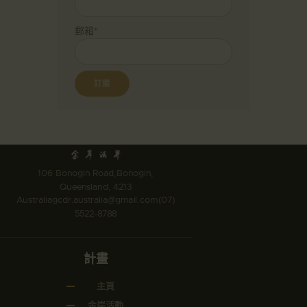
郵箱*
106 Bonogin Road,Bonogin,
Queensland, 4213
Australia
gcdr.australia@gmail.com
(07)
5522-8788
計畫
主頁
金岸活動