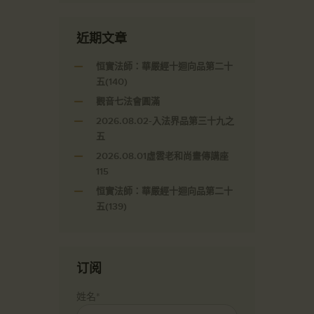
近期文章
恒實法師：華嚴經十迴向品第二十
五(140)
觀音七法會圓滿
2026.08.02-入法界品第三十九之
五
2026.08.01虛雲老和尚畫傳講座
115
恒實法師：華嚴經十迴向品第二十
五(139)
订阅
姓名*