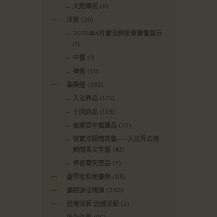
大悲學苑
(8)
法宴
(36)
2025年4月實法師梁皇寶懺開示
(1)
中醫
(1)
禅修
(13)
華嚴經
(392)
入法界品
(175)
十回向品
(139)
夜摩宮中偈讚品
(32)
恆實法師問答集——入法界品視
頻問答文字版
(42)
昇夜摩天宮品
(7)
虛雲老和尚畫傳
(115)
講經說法視頻
(340)
近傳法師 近威法師
(2)