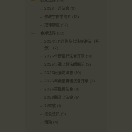
近永法师
(86)
2023十月法会
(9)
佛教宇宙学简介
(13)
戒律講座
(57)
金岸法界
(82)
2024年11月弥陀七法会讲法（开
示）
(7)
2025年楞嚴咒法會开示
(14)
2025年禪七興法師開示
(9)
2025阿彌陀法會
(10)
2026年梁皇寶懺法會开示
(2)
2026華嚴經法會
(8)
2026觀音七法會
(5)
公眾號
(1)
法会法訊
(5)
活动
(4)