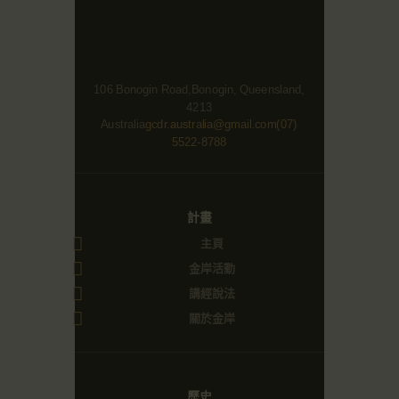
☀️法宴：華嚴經入法界品第三十九 ☀️
🙏講者：上恆下實法師 (Rev. Heng Sure)
⏰北京时间
每周日，中午10：30 - 12：00
⏰昆士兰时间
106 Bonogin Road,Bonogin, Queensland,
每周日，下午12：30 - 14：00
4213
⏰California Time
Got it!
Australia
gcdr.australia@gmail.com
(07)
09:30 - 11:00pm Every Sat
5522-8788
👉Zoom Link 链接：
https://drba-org.zoom.us/j/84914586289
👉Meeting ID 会议号：84914586289
🔔提醒:
計畫
一、請以【全名+所在地】方式加入會議。
主頁
金岸活動
講經說法
關於金岸
歷史