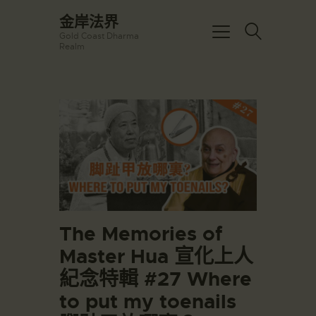
☀️法宴：華嚴經入法界品第三十九 ☀️
金岸法界
🙏講者：上恆下實法師 (Rev. Heng
Gold Coast Dharma
Sure)
金岸法界
Realm
⏰北京时间
Gold Coast Dharma Realm
每周日，中午10：30 - 12：00
⏰昆士兰时间
每周日，下午12：30 - 14：00
主頁
⏰California Time
Got it!
09:30 - 11:00pm Every Sat
金岸活動|EVENTS
👉Zoom Link 链接：
https://drba-
講經說法
org.zoom.us/j/84914586289
關於金岸
👉Meeting ID 会议号：84914586289
🔔提醒:
宣化上人
一、請以【全名+所在地】方式加入會
議。
文章匯總
The Memories of
教育培德
Master Hua 宣化上人
聯繫我們
紀念特輯 #27 Where
登录|LOGIN
to put my toenails