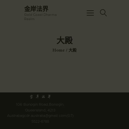
☀️法宴：華嚴經入法界品第三十九 ☀️
金岸法界
🙏講者：上恆下實法師 (Rev. Heng
Gold Coast Dharma
Sure)
金岸法界
Realm
⏰北京时间
Gold Coast Dharma Realm
每周日，中午10：30 - 12：00
⏰昆士兰时间
大殿
每周日，下午12：30 - 14：00
主頁
⏰California Time
Got it!
09:30 - 11:00pm Every Sat
Home
大殿
金岸活動|EVENTS
👉Zoom Link 链接：
https://drba-
講經說法
org.zoom.us/j/84914586289
關於金岸
👉Meeting ID 会议号：84914586289
🔔提醒:
宣化上人
一、請以【全名+所在地】方式加入會
議。
文章匯總
教育培德
106 Bonogin Road,Bonogin,
聯繫我們
Queensland, 4213
Australia
gcdr.australia@gmail.com
(07)
登录|LOGIN
5522-8788