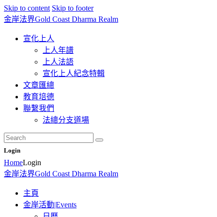
Skip to content
Skip to footer
☀️法宴：華嚴經入法界品第三十九 ☀️
金岸法界
Gold Coast Dharma Realm
🙏講者：上恆下實法師 (Rev. Heng
Sure)
⏰北京时间
宣化上人
每周日，中午10：30 - 12：00
上人年譜
⏰昆士兰时间
上人法語
每周日，下午12：30 - 14：00
宣化上人紀念特輯
⏰California Time
Got it!
09:30 - 11:00pm Every Sat
文章匯總
👉Zoom Link 链接：
教育培德
https://drba-
聯繫我們
org.zoom.us/j/84914586289
法總分支道場
👉Meeting ID 会议号：84914586289
🔔提醒:
一、請以【全名+所在地】方式加入會
議。
Login
Home
Login
金岸法界
Gold Coast Dharma Realm
主頁
金岸活動|Events
日曆