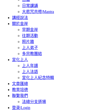
日常課誦
大悲咒共修|Mantra
講經說法
關於金岸
早期金岸
往期活動
照片牆
上人弟子
多宗教團結
宣化上人
上人年譜
上人法語
宣化上人紀念特輯
文章匯總
教育培德
聯繫我們
法總分支道場
登录|Login