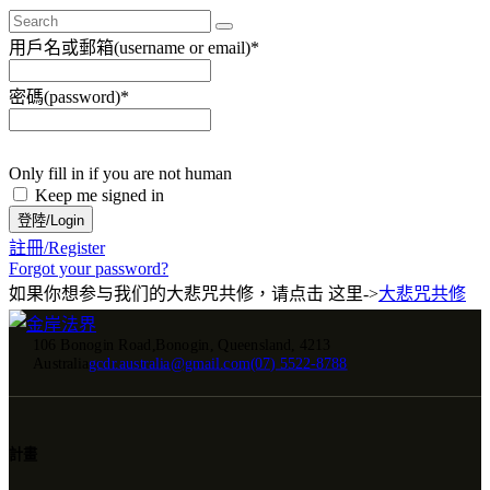
用戶名或郵箱(username or email)
*
密碼(password)
*
Only fill in if you are not human
Keep me signed in
註冊/Register
Forgot your password?
如果你想参与我们的大悲咒共修，请点击 这里->
大悲咒共修
106 Bonogin Road,Bonogin, Queensland, 4213
Australia
gcdr.australia@gmail.com
(07) 5522-8788
計畫