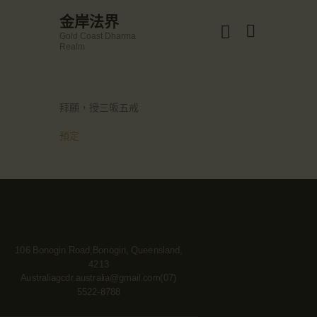
☀️法宴：華嚴經入法界品第三十九 ☀️
金岸法界
🙏講者：上恆下實法師 (Rev. Heng Sure)
Gold Coast Dharma
⏰北京时间
金岸法界
Realm
每周日，中午10：30 - 12：00
Gold Coast Dharma Realm
⏰昆士兰时间
每周日，下午12：30 - 14：00
⏰California Time
Got it!
主頁
拜願，授三皈五戒
09:30 - 11:00pm Every Sat
👉Zoom Link 链接：
金岸活動|EVENTS
預定
https://drba-org.zoom.us/j/84914586289
👉Meeting ID 会议号：84914586289
講經說法
🔔提醒:
關於金岸
一、請以【全名+所在地】方式加入會議。
宣化上人
文章匯總
教育培德
106 Bonogin Road,Bonogin, Queensland,
4213
聯繫我們
Australia
gcdr.australia@gmail.com
(07)
登录|LOGIN
5522-8788