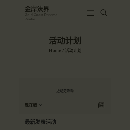
☀️法宴：華嚴經入法界品第三十九 ☀️
金岸法界
🙏講者：上恆下實法師 (Rev. Heng
Gold Coast Dharma
Sure)
金岸法界
Realm
⏰北京时间
Gold Coast Dharma Realm
每周日，中午10：30 - 12：00
⏰昆士兰时间
活动计划
每周日，下午12：30 - 14：00
主頁
⏰California Time
Got it!
09:30 - 11:00pm Every Sat
Home
活动计划
金岸活動|EVENTS
👉Zoom Link 链接：
https://drba-
講經說法
org.zoom.us/j/84914586289
關於金岸
👉Meeting ID 会议号：84914586289
🔔提醒:
宣化上人
一、請以【全名+所在地】方式加入會
議。
文章匯總
近期无活动
教育培德
视
活
现在起
列
聯繫我們
动
图
选
表
视
择
导
登录|LOGIN
最新发表活动
日
图
航