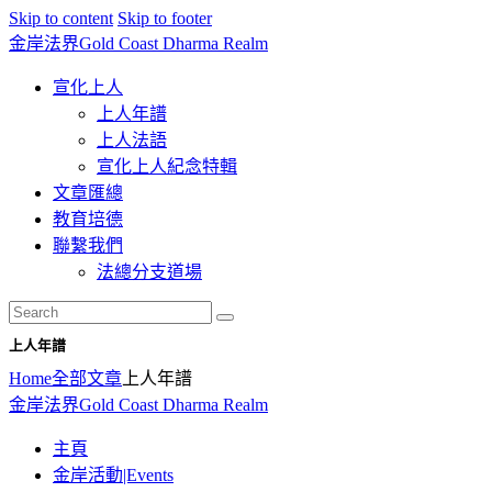
Skip to content
Skip to footer
☀️法宴：華嚴經入法界品第三十九 ☀️
金岸法界
Gold Coast Dharma Realm
🙏講者：上恆下實法師 (Rev. Heng
Sure)
⏰北京时间
宣化上人
每周日，中午10：30 - 12：00
上人年譜
⏰昆士兰时间
上人法語
每周日，下午12：30 - 14：00
宣化上人紀念特輯
⏰California Time
Got it!
09:30 - 11:00pm Every Sat
文章匯總
👉Zoom Link 链接：
教育培德
https://drba-
聯繫我們
org.zoom.us/j/84914586289
法總分支道場
👉Meeting ID 会议号：84914586289
🔔提醒:
一、請以【全名+所在地】方式加入會
議。
上人年譜
Home
全部文章
上人年譜
金岸法界
Gold Coast Dharma Realm
主頁
金岸活動|Events