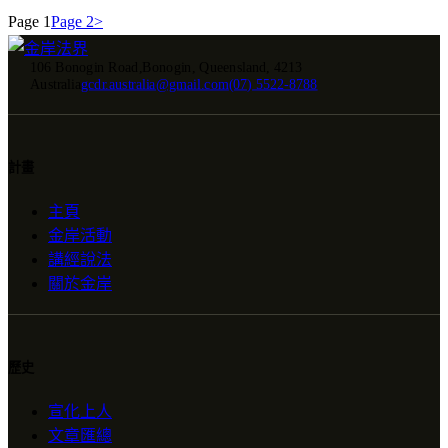
Page
1
Page
2
>
106 Bonogin Road,Bonogin, Queensland, 4213
Australia
gcdr.australia@gmail.com
(07) 5522-8788
計畫
主頁
金岸活動
講經說法
關於金岸
歷史
宣化上人
文章匯總