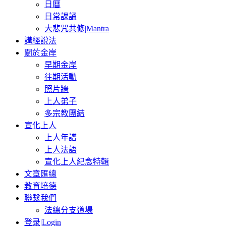
日曆
日常課誦
大悲咒共修|Mantra
講經說法
關於金岸
早期金岸
往期活動
照片牆
上人弟子
多宗教團結
宣化上人
上人年譜
上人法語
宣化上人紀念特輯
文章匯總
教育培德
聯繫我們
法總分支道場
登录|Login