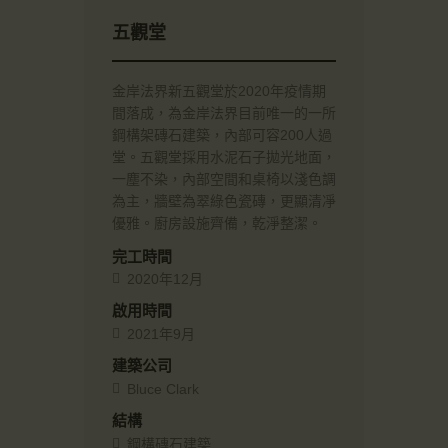
五觀堂
金岸法界新五觀堂於2020年疫情期
間落成，為金岸法界目前唯一的一所
鋼構架磚石建築，內部可容200人過
堂。五觀堂採用水泥石子拋光地面，
一塵不染，內部空間和桌椅以淺色調
為主，牆壁為翠綠色瓷磚，更顯清凈
優雅。廚房設施齊備，乾淨整潔。
完工時間
2020年12月
啟用時間
2021年9月
建築公司
Bluce Clark
結構
鋼構磚石建築