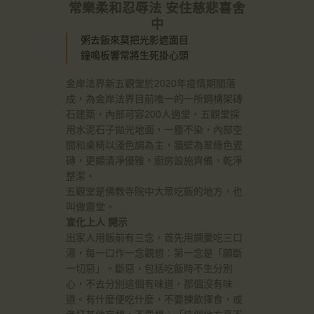
常樂柔和忍辱法 安住慈悲喜舍
中
粥去飯來莫把光影遮面目
鐘鳴板響常將生死掛心頭
金岸法界新五觀堂於2020年疫情期間落
成，為金岸法界目前唯一的一所鋼構架磚
石建築，內部可容200人過堂。五觀堂採
用水泥石子拋光地面，一塵不染，內部空
間和桌椅以淺色調為主，牆壁為翠綠色瓷
磚，更顯清凈優雅。廚房設施齊備，乾淨
整潔。
五觀堂是佛教寺院中大眾吃飯的地方，也
叫做齋堂。
宣化上人 開示
出家人用飯前有三念，首先用調羹吃三口
湯，每一口作一念觀想：第一念是「願斷
一切惡」。斷惡，包括吃飯時不生分別
心，不去分別這個有味道，那個沒有味
道。有什麼便吃什麼，不要揀飲擇食，或