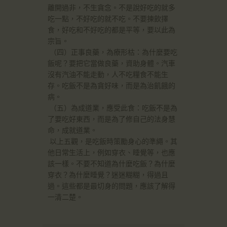
離開過非，不生貪念。不是說好吃的就多
吃一點，不好吃的就不吃。不要揀飲擇
食，好吃和不好吃的都是平等，要以此為
宗旨。
（四）正事良藥，為療形枯：為什麼要吃
飯呢？要把它當做良藥，資助身體。汽車
沒有汽油不能走動，人不吃糧食不能生
存。吃飯不是為貪好味，而是為治飢餓的
病。
（五）為成道業，應受此食：吃飯不是為
了要吃好東西，而是為了修自己的法身慧
命，成就道業。
以上五觀，是吃飯時策勵身心的準繩。其
他日常生活上，例如穿衣、睡覺等，也應
該一樣。不要不知道為什麼吃飯？為什麼
穿衣？為什麼睡覺？迷迷糊糊，得過且
過。這些都是最切身的問題，應該了解得
一清二楚。