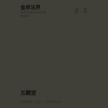
☀️法宴：華嚴經入法界品第三十九 ☀️
金岸法界
🙏講者：上恆下實法師 (Rev. Heng Sure)
Gold Coast Dharma
⏰北京时间
金岸法界
Realm
每周日，中午10：30 - 12：00
Gold Coast Dharma Realm
⏰昆士兰时间
每周日，下午12：30 - 14：00
⏰California Time
Got it!
主頁
09:30 - 11:00pm Every Sat
👉Zoom Link 链接：
金岸活動|EVENTS
https://drba-org.zoom.us/j/84914586289
👉Meeting ID 会议号：84914586289
講經說法
🔔提醒:
關於金岸
一、請以【全名+所在地】方式加入會議。
宣化上人
文章匯總
教育培德
聯繫我們
五觀堂
登录|LOGIN
佛教建築,
全部
2019-06-04