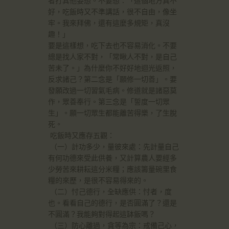
者打其他妄想。不要想：「這個地方真不
好，吃飯時又不準講話，很不自由，像坐
牢。我來拜佛，還有這麼多規矩，真沒
趣！」
要是這樣想，吃下去也不容易消化。不要
總是找人家不對，「常瞅人不對，是自己
苦未了。」為什麼你不好好地迴光返照，
反求諸己？第二念是「願修一切善」。要
發願改過一切習氣毛病。修道就是諸惡莫
作，眾善奉行。第三念是「誓度一切眾
生」。願一切眾生都能離苦得樂，了生脫
死。
吃飯時又應存五觀：
（一）計功多少，量彼來處：先計量自己
有何功德來受此供養，又計算農人要經多
少勞苦來耕耘這分米糧；應該籌量碗里食
糧的來歷，是很不容易得來的。
（二）忖己德行，全缺應供：忖者，度
也。看看自己的德行，是否圓滿了？還是
不圓滿？我能夠對得起這缽飯嗎？
（三）防心離過，貪等為宗：戒備己心，