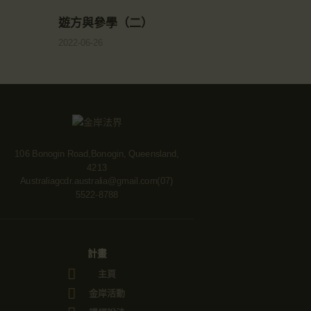
遊方與參學（二）
2022-06-26
106 Bonogin Road,Bonogin, Queensland,
4213
Australia
gcdr.australia@gmail.com
(07)
5522-8788
計畫
主頁
金岸活動