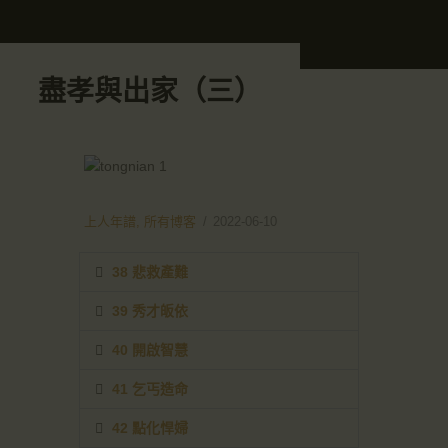
盡孝與出家（三）
上人年譜
,
所有博客
2022-06-10
38 悲救產難
39 秀才皈依
40 開啟智慧
41 乞丐造命
42 點化悍婦