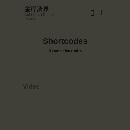
☀️法宴：華嚴經入法界品第三十九 ☀️
金岸法界
🙏講者：上恆下實法師 (Rev. Heng Sure)
Gold Coast Dharma
⏰北京时间
金岸法界
Realm
每周日，中午10：30 - 12：00
Gold Coast Dharma Realm
⏰昆士兰时间
每周日，下午12：30 - 14：00
Shortcodes
⏰California Time
Got it!
主頁
09:30 - 11:00pm Every Sat
Home
Shortcodes
👉Zoom Link 链接：
金岸活動|EVENTS
https://drba-org.zoom.us/j/84914586289
👉Meeting ID 会议号：84914586289
講經說法
🔔提醒:
關於金岸
一、請以【全名+所在地】方式加入會議。
宣化上人
Video
文章匯總
教育培德
聯繫我們
登录|LOGIN