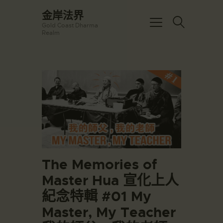
☀️法宴：華嚴經入法界品第三十九 ☀️
金岸法界
🙏講者：上恆下實法師 (Rev. Heng
Gold Coast Dharma
Sure)
金岸法界
Realm
⏰北京时间
Gold Coast Dharma Realm
每周日，中午10：30 - 12：00
⏰昆士兰时间
每周日，下午12：30 - 14：00
主頁
⏰California Time
Got it!
09:30 - 11:00pm Every Sat
金岸活動|EVENTS
👉Zoom Link 链接：
https://drba-
講經說法
org.zoom.us/j/84914586289
關於金岸
👉Meeting ID 会议号：84914586289
🔔提醒:
宣化上人
一、請以【全名+所在地】方式加入會
議。
文章匯總
The Memories of
教育培德
Master Hua 宣化上人
聯繫我們
紀念特輯 #01 My
登录|LOGIN
Master, My Teacher