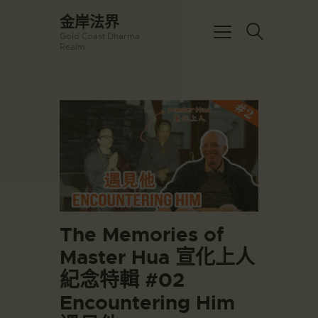
☀️法宴：華嚴經入法界品第三十九 ☀️
金岸法界
🙏講者：上恆下實法師 (Rev. Heng
Gold Coast Dharma
Sure)
金岸法界
Realm
⏰北京时间
Gold Coast Dharma Realm
每周日，中午10：30 - 12：00
⏰昆士兰时间
每周日，下午12：30 - 14：00
主頁
⏰California Time
Got it!
09:30 - 11:00pm Every Sat
金岸活動|EVENTS
👉Zoom Link 链接：
https://drba-
講經說法
org.zoom.us/j/84914586289
關於金岸
👉Meeting ID 会议号：84914586289
🔔提醒:
宣化上人
一、請以【全名+所在地】方式加入會
議。
文章匯總
The Memories of
教育培德
Master Hua 宣化上人
聯繫我們
紀念特輯 #02
登录|LOGIN
Encountering Him