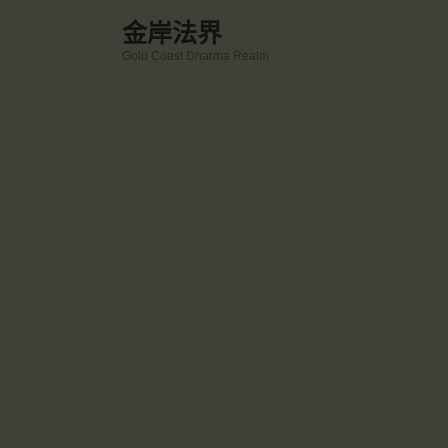
金岸法界
Gold Coast Dharma Realm