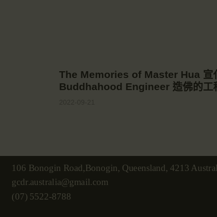
The Memories of Master Hu
Buddhahood Engineer 造佛的
2022-09-21
106 Bonogin Road,Bonogin, Queensland, 4213 Austral
gcdr.australia@gmail.com
(07) 5522-8788