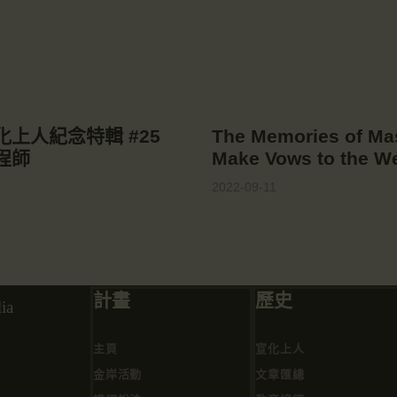
a 宣化上人紀念特輯 #25
The Memories of 
工程師
Make Vows to th
2022-09-11
計畫
歷史
ia
主頁
宣化上人
金岸活動
文章匯總