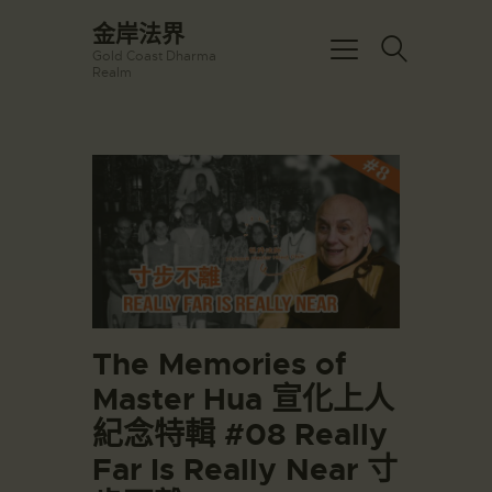
☀️法宴：華嚴經入法界品第三十九 ☀️
金岸法界
🙏講者：上恆下實法師 (Rev. Heng
Gold Coast Dharma
Sure)
金岸法界
Realm
⏰北京时间
Gold Coast Dharma Realm
每周日，中午10：30 - 12：00
⏰昆士兰时间
每周日，下午12：30 - 14：00
主頁
⏰California Time
Got it!
09:30 - 11:00pm Every Sat
金岸活動|EVENTS
👉Zoom Link 链接：
https://drba-
講經說法
org.zoom.us/j/84914586289
關於金岸
👉Meeting ID 会议号：84914586289
🔔提醒:
宣化上人
一、請以【全名+所在地】方式加入會
議。
文章匯總
The Memories of
教育培德
Master Hua 宣化上人
聯繫我們
紀念特輯 #08 Really
登录|LOGIN
Far Is Really Near 寸