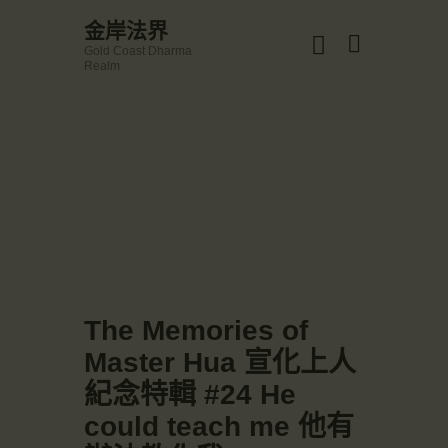
☀️法宴：華嚴經入法界品第三十九 ☀️
金岸法界
🙏講者：上恆下實法師 (Rev. Heng Sure)
Gold Coast Dharma
⏰北京时间
金岸法界
Realm
每周日，中午10：30 - 12：00
Gold Coast Dharma Realm
⏰昆士兰时间
每周日，下午12：30 - 14：00
⏰California Time
Got it!
主頁
09:30 - 11:00pm Every Sat
👉Zoom Link 链接：
金岸活動|EVENTS
https://drba-org.zoom.us/j/84914586289
👉Meeting ID 会议号：84914586289
講經說法
🔔提醒:
關於金岸
一、請以【全名+所在地】方式加入會議。
宣化上人
文章匯總
The Memories of
教育培德
Master Hua 宣化上人
聯繫我們
紀念特輯 #24 He
登录|LOGIN
could teach me 他有