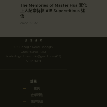
The Memories of Master Hua 宣化
上人紀念特輯 #15 Superstitious 迷
信
2022-10-02
106 Bonogin Road,Bonogin,
Queensland, 4213
Australia
gcdr.australia@gmail.com
(07)
5522-8788
計畫
主頁
金岸活動
講經說法