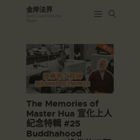
☀️法宴：華嚴經入法界品第三十九 ☀️
金岸法界
🙏講者：上恆下實法師 (Rev. Heng
Gold Coast Dharma
Sure)
金岸法界
Realm
⏰北京时间
Gold Coast Dharma Realm
每周日，中午10：30 - 12：00
⏰昆士兰时间
每周日，下午12：30 - 14：00
主頁
⏰California Time
Got it!
09:30 - 11:00pm Every Sat
金岸活動|EVENTS
👉Zoom Link 链接：
https://drba-
講經說法
org.zoom.us/j/84914586289
關於金岸
👉Meeting ID 会议号：84914586289
🔔提醒:
宣化上人
一、請以【全名+所在地】方式加入會
議。
文章匯總
The Memories of
教育培德
Master Hua 宣化上人
聯繫我們
紀念特輯 #25
登录|LOGIN
Buddhahood