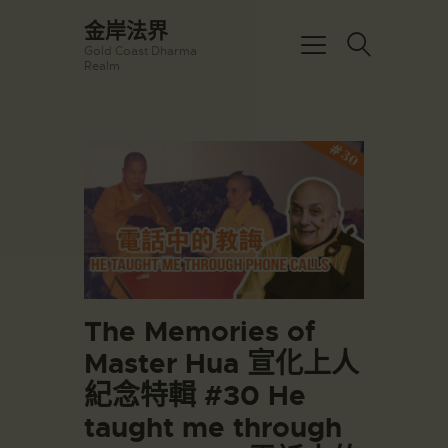
☀️法宴：華嚴經入法界品第三十九 ☀️
金岸法界
🙏講者：上恆下實法師 (Rev. Heng
Gold Coast Dharma
Sure)
金岸法界
Realm
⏰北京时间
Gold Coast Dharma Realm
每周日，中午10：30 - 12：00
⏰昆士兰时间
每周日，下午12：30 - 14：00
主頁
⏰California Time
Got it!
09:30 - 11:00pm Every Sat
金岸活動|EVENTS
👉Zoom Link 链接：
https://drba-
講經說法
org.zoom.us/j/84914586289
關於金岸
👉Meeting ID 会议号：84914586289
🔔提醒:
宣化上人
一、請以【全名+所在地】方式加入會
議。
文章匯總
The Memories of
教育培德
Master Hua 宣化上人
聯繫我們
紀念特輯 #30 He
登录|LOGIN
taught me through