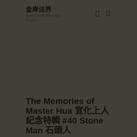
☀️法宴：華嚴經入法界品第三十九 ☀️
金岸法界
🙏講者：上恆下實法師 (Rev. Heng Sure)
Gold Coast Dharma
⏰北京时间
金岸法界
Realm
每周日，中午10：30 - 12：00
Gold Coast Dharma Realm
⏰昆士兰时间
每周日，下午12：30 - 14：00
⏰California Time
Got it!
主頁
09:30 - 11:00pm Every Sat
👉Zoom Link 链接：
金岸活動|EVENTS
https://drba-org.zoom.us/j/84914586289
👉Meeting ID 会议号：84914586289
講經說法
🔔提醒:
關於金岸
一、請以【全名+所在地】方式加入會議。
宣化上人
文章匯總
The Memories of
教育培德
Master Hua 宣化上人
聯繫我們
紀念特輯 #40 Stone
登录|LOGIN
Man 石頭人