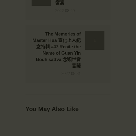
饗宴
2022-08-29
The Memories of
Master Hua 宣化上人紀
念特輯 #47 Recite the
Name of Guan Yin
Bodhisattva 念觀世音
菩薩
2022-08-31
You May Also Like