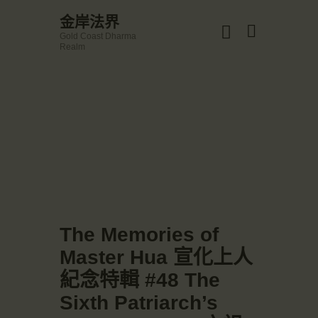
☀️法宴：華嚴經入法界品第三十九 ☀️
金岸法界
🙏講者：上恆下實法師 (Rev. Heng Sure)
Gold Coast Dharma
⏰北京时间
金岸法界
Realm
每周日，中午10：30 - 12：00
Gold Coast Dharma Realm
⏰昆士兰时间
每周日，下午12：30 - 14：00
⏰California Time
Got it!
主頁
09:30 - 11:00pm Every Sat
👉Zoom Link 链接：
金岸活動|EVENTS
https://drba-org.zoom.us/j/84914586289
👉Meeting ID 会议号：84914586289
講經說法
🔔提醒:
關於金岸
一、請以【全名+所在地】方式加入會議。
宣化上人
文章匯總
The Memories of
教育培德
Master Hua 宣化上人
聯繫我們
紀念特輯 #48 The
登录|LOGIN
Sixth Patriarch’s