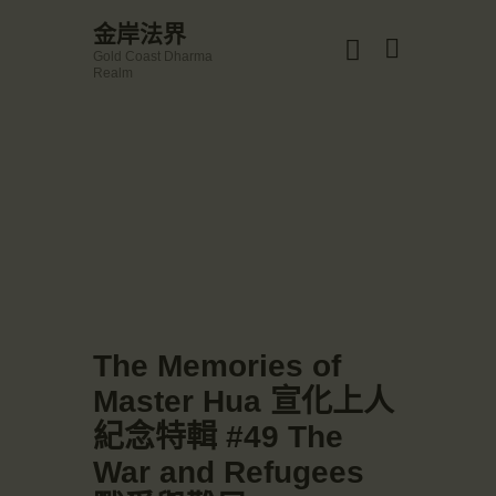
☀️法宴：華嚴經入法界品第三十九 ☀️
金岸法界
🙏講者：上恆下實法師 (Rev. Heng Sure)
Gold Coast Dharma
⏰北京时间
金岸法界
Realm
每周日，中午10：30 - 12：00
Gold Coast Dharma Realm
⏰昆士兰时间
每周日，下午12：30 - 14：00
⏰California Time
Got it!
主頁
09:30 - 11:00pm Every Sat
👉Zoom Link 链接：
金岸活動|EVENTS
https://drba-org.zoom.us/j/84914586289
👉Meeting ID 会议号：84914586289
講經說法
🔔提醒:
關於金岸
一、請以【全名+所在地】方式加入會議。
宣化上人
文章匯總
The Memories of
教育培德
Master Hua 宣化上人
聯繫我們
紀念特輯 #49 The
登录|LOGIN
War and Refugees