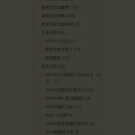
虛雲老和尚畫傳
(115)
講經說法視頻
(340)
近傳法師 近威法師
(2)
近永法师
(86)
2023十月法会
(9)
佛教宇宙学简介
(13)
戒律講座
(57)
金岸法界
(86)
2024年11月弥陀七法会讲法（开
示）
(7)
2025年楞嚴咒法會开示
(14)
2025年禪七興法師開示
(9)
2025阿彌陀法會
(10)
2026 十日禪
(4)
2026年梁皇寶懺法會开示
(2)
2026華嚴經法會
(8)