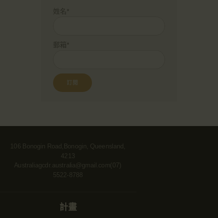
姓名*
郵箱*
106 Bonogin Road,Bonogin, Queensland,
4213
Australia
gcdr.australia@gmail.com
(07)
5522-8788
計畫