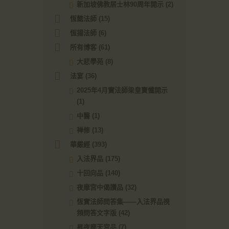
新加坡佛教居士林90周年開示
(2)
恆懿法師
(15)
恆揚法師
(6)
所有博客
(61)
大悲學苑
(8)
法宴
(36)
2025年4月實法師梁皇寶懺開示
(1)
中醫
(1)
禅修
(13)
華嚴經
(393)
入法界品
(175)
十回向品
(140)
夜摩宮中偈讚品
(32)
恆實法師問答集——入法界品視
頻問答文字版
(42)
昇夜摩天宮品
(7)