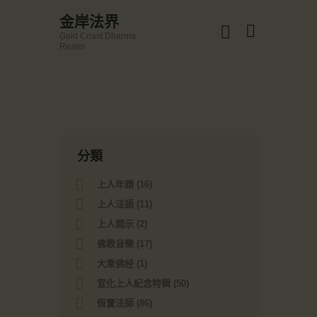
☀️法宴：華嚴經入法界品第三十九 ☀️
金岸法界
🙏講者：上恆下實法師 (Rev. Heng Sure)
Gold Coast Dharma
⏰北京时间
金岸法界
Realm
每周日，中午10：30 - 12：00
Gold Coast Dharma Realm
⏰昆士兰时间
每周日，下午12：30 - 14：00
⏰California Time
Got it!
主頁
09:30 - 11:00pm Every Sat
👉Zoom Link 链接：
金岸活動|EVENTS
https://drba-org.zoom.us/j/84914586289
👉Meeting ID 会议号：84914586289
講經說法
分類
🔔提醒:
關於金岸
一、請以【全名+所在地】方式加入會議。
上人年譜
(16)
宣化上人
上人法語
(11)
文章匯總
上人開示
(2)
教育培德
佛教音樂
(17)
大乘佛经
(1)
聯繫我們
宣化上人紀念特輯
(50)
登录|LOGIN
恆實法師
(86)