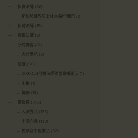
恆實法師
(86)
新加坡佛教居士林90周年開示
(2)
恆懿法師
(15)
恆揚法師
(6)
所有博客
(61)
大悲學苑
(8)
法宴
(36)
2025年4月實法師梁皇寶懺開示
(1)
中醫
(1)
禅修
(13)
華嚴經
(392)
入法界品
(175)
十回向品
(139)
夜摩宮中偈讚品
(32)