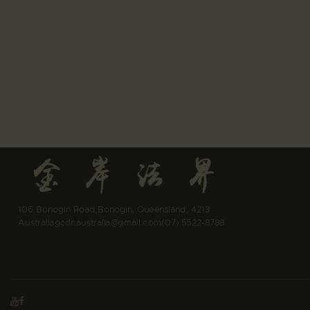
106 Bonogin Road,Bonogin, Queensland, 4213
Australia
gcdr.australia@gmail.com
(07) 5522-8788