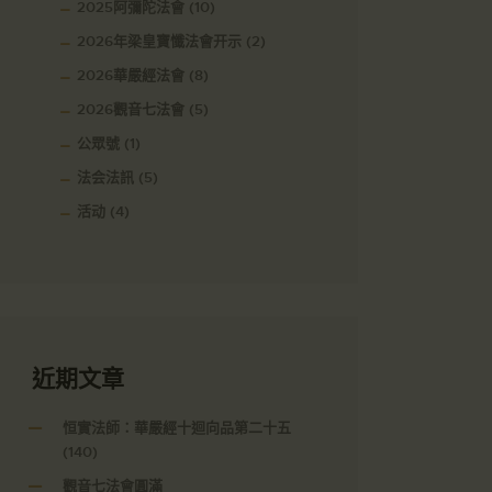
2025阿彌陀法會
(10)
2026年梁皇寶懺法會开示
(2)
2026華嚴經法會
(8)
2026觀音七法會
(5)
公眾號
(1)
法会法訊
(5)
活动
(4)
近期文章
恒實法師：華嚴經十迴向品第二十五
(140)
觀音七法會圓滿