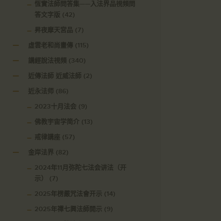
恆實法師問答集——入法界品視頻問
答文字版
(42)
昇夜摩天宮品
(7)
虛雲老和尚畫傳
(115)
講經說法視頻
(340)
近傳法師 近威法師
(2)
近永法师
(86)
2023十月法会
(9)
佛教宇宙学简介
(13)
戒律講座
(57)
金岸法界
(82)
2024年11月弥陀七法会讲法（开
示）
(7)
2025年楞嚴咒法會开示
(14)
2025年禪七興法師開示
(9)