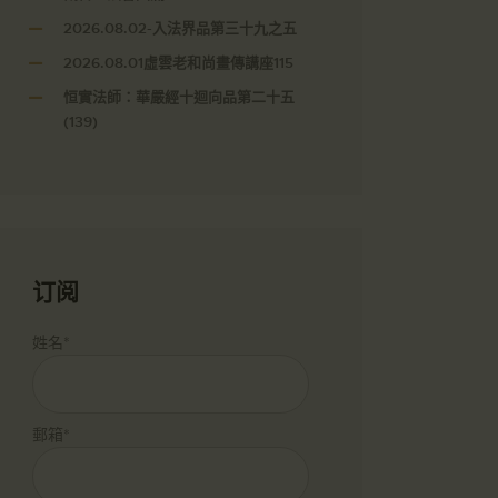
2026.08.02-入法界品第三十九之五
2026.08.01虛雲老和尚畫傳講座115
恒實法師：華嚴經十迴向品第二十五
(139)
订阅
姓名*
郵箱*