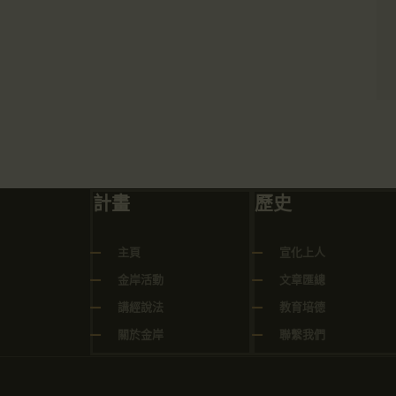
計畫
歷史
主頁
宣化上人
金岸活動
文章匯總
講經說法
教育培德
關於金岸
聯繫我們