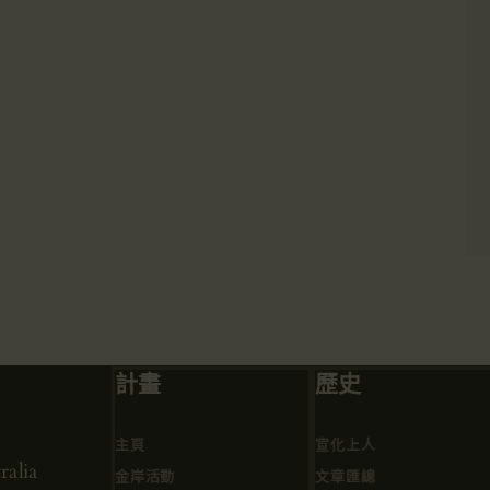
計畫
歷史
主頁
宣化上人
alia
金岸活動
文章匯總