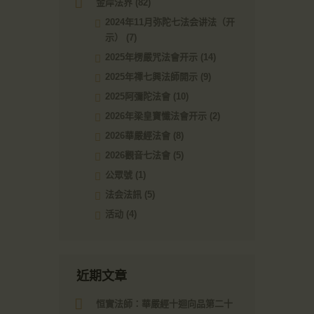
金岸法界
(82)
2024年11月弥陀七法会讲法（开
示）
(7)
2025年楞嚴咒法會开示
(14)
2025年禪七興法師開示
(9)
2025阿彌陀法會
(10)
2026年梁皇寶懺法會开示
(2)
2026華嚴經法會
(8)
2026觀音七法會
(5)
公眾號
(1)
法会法訊
(5)
活动
(4)
近期文章
恒實法師：華嚴經十迴向品第二十