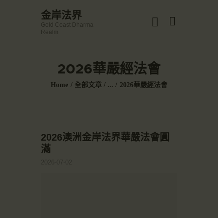
☀️法宴：華嚴經入法界品第三十九 ☀️
金岸法界
🙏講者：上恆下實法師 (Rev. Heng Sure
Gold Coast Dharma
⏰北京时间
金岸法界
Realm
每周日，中午10：30 - 12：00
Gold Coast Dharma Real
⏰昆士兰时间
每周日，下午12：30 - 14：00
2026華嚴經法會
⏰California Time
主頁
09:30 - 11:00pm Every Sat
Home
全部文章
...
2026華嚴經法會
👉Zoom Link 链接：
金岸活動|EVENTS
https://drba-org.zoom.us/j/84914586289
👉Meeting ID 会议号：84914586289
講經說法
🔔提醒:
關於金岸
一、請以【全名+所在地】方式加入會議
2026澳洲金岸法界華嚴法會圓
宣化上人
滿
文章匯總
2026-07-02
教育培德
聯繫我們
登录|LOGIN