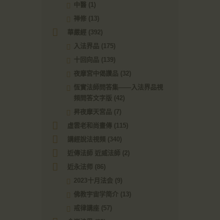
中醫
(1)
禅修
(13)
華嚴經
(392)
入法界品
(175)
十回向品
(139)
夜摩宮中偈讚品
(32)
恆實法師問答集——入法界品視
頻問答文字版
(42)
昇夜摩天宮品
(7)
虛雲老和尚畫傳
(115)
講經說法視頻
(340)
近傳法師 近威法師
(2)
近永法师
(86)
2023十月法会
(9)
佛教宇宙学简介
(13)
戒律講座
(57)