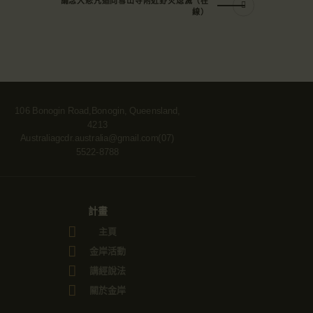
誦念大悲咒迴向雪山寺附近野火熄滅（在
線）
106 Bonogin Road,Bonogin, Queensland,
4213
Australia
gcdr.australia@gmail.com
(07)
5522-8788
計畫
主頁
金岸活動
講經說法
關於金岸