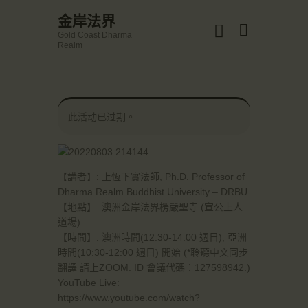
☀️法宴：華嚴經入法界品第三十九 ☀️
金岸法界
🙏講者：上恆下實法師 (Rev. Heng Sure)
Gold Coast Dharma
⏰北京时间
金岸法界
Realm
每周日，中午10：30 - 12：00
Gold Coast Dharma Realm
⏰昆士兰时间
每周日，下午12：30 - 14：00
⏰California Time
Got it!
主頁
09:30 - 11:00pm Every Sat
此活动已过期。
👉Zoom Link 链接：
金岸活動|EVENTS
https://drba-org.zoom.us/j/84914586289
👉Meeting ID 会议号：84914586289
講經說法
🔔提醒:
關於金岸
一、請以【全名+所在地】方式加入會議。
【講者】: 上恆下實法師, Ph.D. Professor of
Dharma Realm Buddhist University – DRBU
宣化上人
【地點】: 澳洲金岸法界楞嚴聖寺 (宣公上人
文章匯總
道場)
教育培德
【時間】: 澳洲時間(12:30-14:00 週日); 亞洲
時間(10:30-12:00 週日) 開始 (*聆聽中文同步
聯繫我們
翻譯 請上ZOOM. ID 會議代碼：127598942.​)
登录|LOGIN
YouTube Live:
https://www.youtube.com/watch?