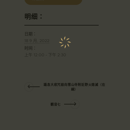
明细：
日期：
18 9 月, 2022
时间：
上午 12:00 - 下午 2:30
誦念大悲咒迴向雪山寺附近野火熄滅（在
線）
觀音七