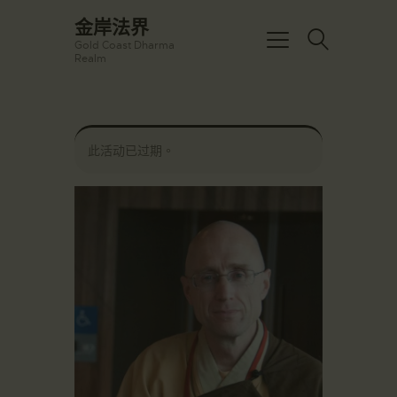
☀️法宴：華嚴經入法界品第三十九 ☀️
金岸法界
🙏講者：上恆下實法師 (Rev. Heng
Gold Coast Dharma
Sure)
金岸法界
Realm
⏰北京时间
Gold Coast Dharma Realm
每周日，中午10：30 - 12：00
⏰昆士兰时间
每周日，下午12：30 - 14：00
主頁
⏰California Time
Got it!
此活动已过期。
09:30 - 11:00pm Every Sat
金岸活動|EVENTS
👉Zoom Link 链接：
https://drba-
講經說法
org.zoom.us/j/84914586289
關於金岸
👉Meeting ID 会议号：84914586289
🔔提醒:
宣化上人
一、請以【全名+所在地】方式加入會
議。
文章匯總
教育培德
聯繫我們
登录|LOGIN