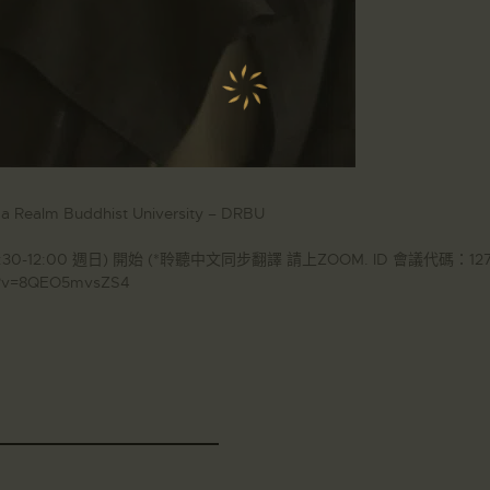
ealm Buddhist University – DRBU
:30-12:00 週日) 開始 (*聆聽中文同步翻譯 請上ZOOM. ID 會議代碼：12759
ch?v=8QEO5mvsZS4