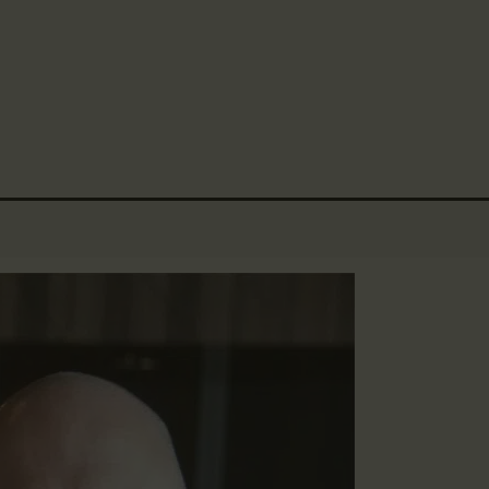
主頁
☀️法宴：華嚴經入法界品第三十九 ☀️
🙏講者：上恆下實法師 (Rev. Heng Sure)
金岸活動|EVENTS
⏰北京时间
金岸法界
每周日，中午10：30 - 12：00
⏰昆士兰时间
Gold Coast Dharma Realm
講經說法
每周日，下午12：30 - 14：00
⏰California Time
關於金岸
09:30 - 11:00pm Every Sat
👉Zoom Link 链接：
https://drba-org.zoom.us/j/84914586289
宣化上人
👉Meeting ID 会议号：84914586289
🔔提醒:
文章匯總
一、請以【全名+所在地】方式加入會議。
教育培德
聯繫我們
登录|LOGIN