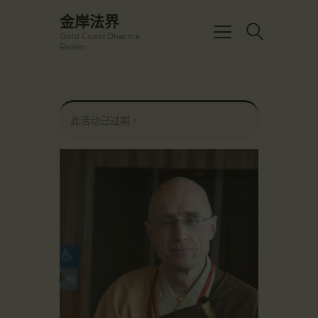
☀️法宴：華嚴經入法界品第三十九 ☀️
金岸法界
🙏講者：上恆下實法師 (Rev. Heng
Gold Coast Dharma
Sure)
金岸法界
Realm
⏰北京时间
Gold Coast Dharma Realm
每周日，中午10：30 - 12：00
⏰昆士兰时间
每周日，下午12：30 - 14：00
主頁
⏰California Time
Got it!
此活动已过期。
09:30 - 11:00pm Every Sat
金岸活動|EVENTS
👉Zoom Link 链接：
https://drba-
講經說法
org.zoom.us/j/84914586289
關於金岸
👉Meeting ID 会议号：84914586289
🔔提醒:
宣化上人
一、請以【全名+所在地】方式加入會
議。
文章匯總
教育培德
聯繫我們
登录|LOGIN