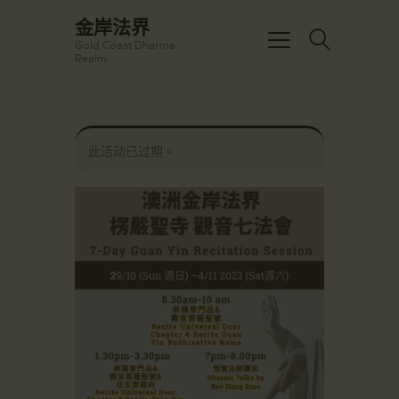
☀️法宴：華嚴經入法界品第三十九 ☀️
金岸法界
🙏講者：上恆下實法師 (Rev. Heng
Gold Coast Dharma
Sure)
金岸法界
Realm
⏰北京时间
Gold Coast Dharma Realm
每周日，中午10：30 - 12：00
⏰昆士兰时间
每周日，下午12：30 - 14：00
主頁
⏰California Time
Got it!
此活动已过期。
09:30 - 11:00pm Every Sat
金岸活動|EVENTS
👉Zoom Link 链接：
https://drba-
講經說法
org.zoom.us/j/84914586289
關於金岸
👉Meeting ID 会议号：84914586289
🔔提醒:
宣化上人
一、請以【全名+所在地】方式加入會
議。
文章匯總
教育培德
聯繫我們
登录|LOGIN