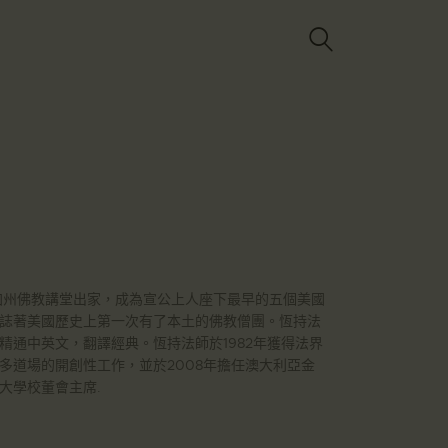
Got it!
國加州佛教講堂出家，成為宣公上人座下最早的五個美國
誌著美國歷史上第一次有了本土的佛教僧團。恆持法
精通中英文，翻譯經典。恆持法師於1982年獲得法界
多道場的開創性工作，並於2008年擔任澳大利亞金
大學校董會主席.