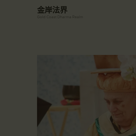
金岸法界
Gold Coast Dharma Realm