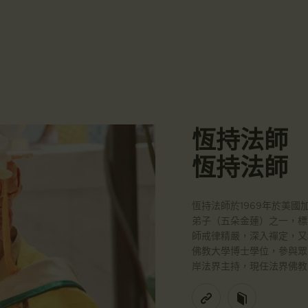
主頁
☀️法宴：華嚴經入法界品第三十九 ☀️
🙏講者：上恆下實法師 (Rev. Heng Sure)
金岸活動|EVENTS
⏰北京时间
金岸法界
每周日，中午10：30 - 12：00
⏰昆士兰时间
Gold Coast Dharma Realm
講經說法
每周日，下午12：30 - 14：00
⏰California Time
關於金岸
09:30 - 11:00pm Every Sat
👉Zoom Link 链接：
恆持法師
https://drba-org.zoom.us/j/84914586289
宣化上人
👉Meeting ID 会议号：84914586289
恆持法師
🔔提醒:
文章匯總
一、請以【全名+所在地】方式加入會議。
教育培德
恆持法師於1969年於美
弟子（五朵金蓮）之一，標
師戒律精嚴，深入禪定，又
聯繫我們
佛教大學博士學位，參與眾
岸法界主持，現任法界佛教
登录|LOGIN