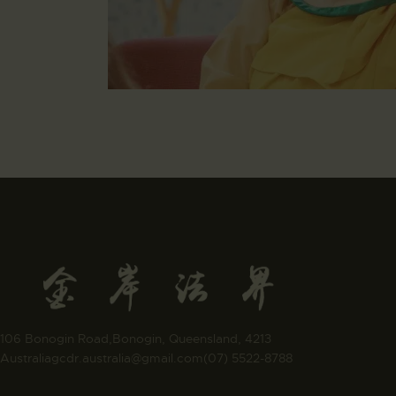
106 Bonogin Road,Bonogin, Queensland, 4213
Australia
gcdr.australia@gmail.com
(07) 5522-8788