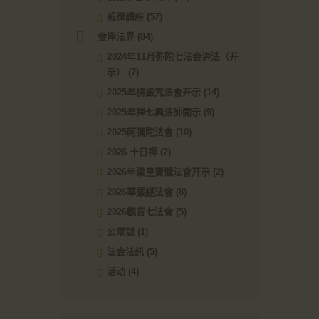
戒律講座
(57)
金岸法界
(84)
2024年11月弥陀七法会讲法（开
示）
(7)
2025年楞嚴咒法會开示
(14)
2025年禪七興法師開示
(9)
2025阿彌陀法會
(10)
2026 十日禪
(2)
2026年梁皇寶懺法會开示
(2)
2026華嚴經法會
(8)
2026觀音七法會
(5)
公眾號
(1)
法会法訊
(5)
活动
(4)