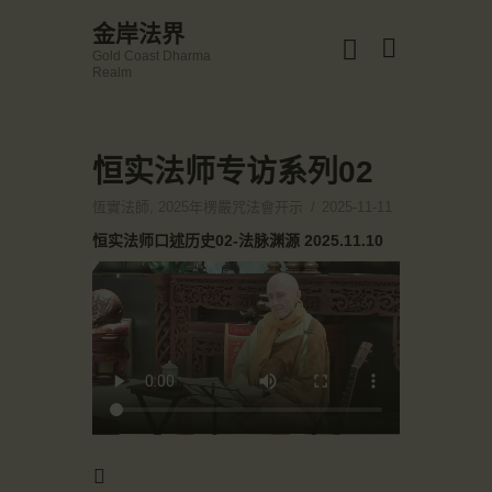
☀️法宴：華嚴經入法界品第三十九 ☀️
金岸法界
🙏講者：上恆下實法師 (Rev. Heng Sure)
Gold Coast Dharma
⏰北京时间
金岸法界
Realm
每周日，中午10：30 - 12：00
Gold Coast Dharma Realm
⏰昆士兰时间
每周日，下午12：30 - 14：00
⏰California Time
Got it!
恒实法师专访系列02
主頁
09:30 - 11:00pm Every Sat
👉Zoom Link 链接：
金岸活動|EVENTS
恆實法師
,
2025年楞嚴咒法會开示
2025-11-11
https://drba-org.zoom.us/j/84914586289
👉Meeting ID 会议号：84914586289
講經說法
恒实法师口述历史02-法脉渊源 2025.11.10
🔔提醒:
關於金岸
一、請以【全名+所在地】方式加入會議。
宣化上人
文章匯總
教育培德
聯繫我們
登录|LOGIN