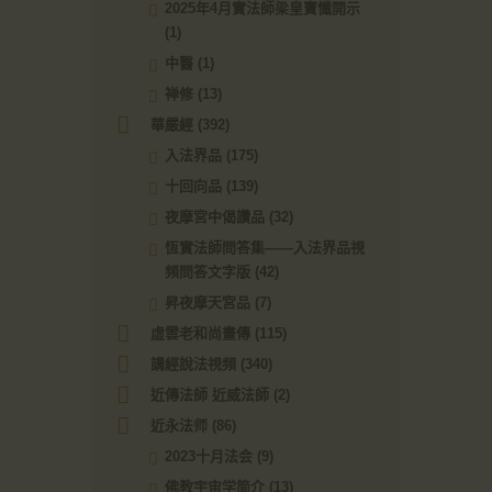
2025年4月實法師梁皇寶懺開示
(1)
中醫
(1)
禅修
(13)
華嚴經
(392)
入法界品
(175)
十回向品
(139)
夜摩宮中偈讚品
(32)
恆實法師問答集——入法界品視
頻問答文字版
(42)
昇夜摩天宮品
(7)
虛雲老和尚畫傳
(115)
講經說法視頻
(340)
近傳法師 近威法師
(2)
近永法师
(86)
2023十月法会
(9)
佛教宇宙学简介
(13)