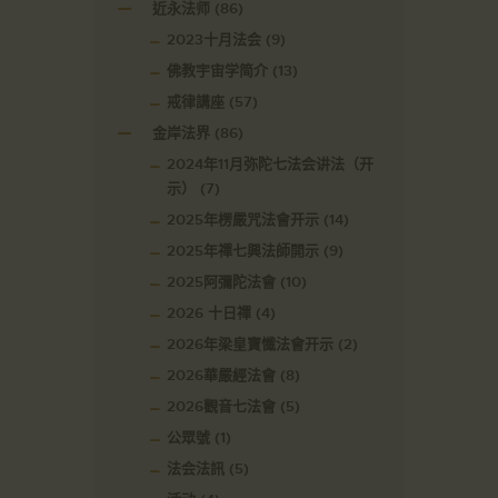
近永法师
(86)
2023十月法会
(9)
佛教宇宙学简介
(13)
戒律講座
(57)
金岸法界
(86)
2024年11月弥陀七法会讲法（开
示）
(7)
2025年楞嚴咒法會开示
(14)
2025年禪七興法師開示
(9)
2025阿彌陀法會
(10)
2026 十日禪
(4)
2026年梁皇寶懺法會开示
(2)
2026華嚴經法會
(8)
2026觀音七法會
(5)
公眾號
(1)
法会法訊
(5)