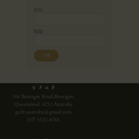
姓名*
郵箱*
106 Bonogin Road,Bonogin,
Queensland, 4213 Australia
gcdr.australia@gmail.com
(07) 5522-8788