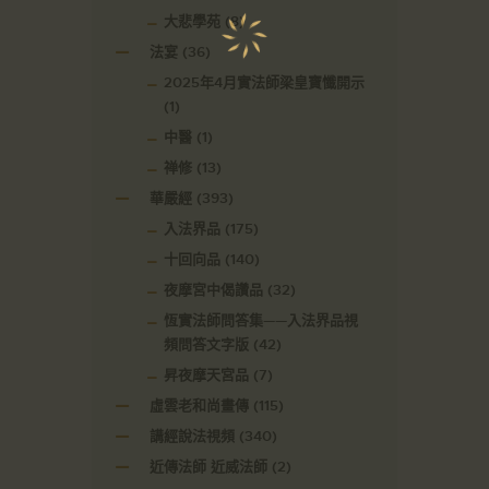
大悲學苑
(8)
法宴
(36)
2025年4月實法師梁皇寶懺開示
(1)
中醫
(1)
禅修
(13)
華嚴經
(393)
入法界品
(175)
十回向品
(140)
夜摩宮中偈讚品
(32)
恆實法師問答集——入法界品視
頻問答文字版
(42)
昇夜摩天宮品
(7)
虛雲老和尚畫傳
(115)
講經說法視頻
(340)
近傳法師 近威法師
(2)