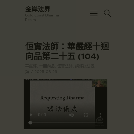
☀️法宴：華嚴經入法界品第三十九 ☀️
金岸法界
🙏講者：上恆下實法師 (Rev. Heng
Gold Coast Dharma
Sure)
金岸法界
Realm
⏰北京时间
Gold Coast Dharma Realm
每周日，中午10：30 - 12：00
⏰昆士兰时间
每周日，下午12：30 - 14：00
恒實法師：華嚴經十迴
主頁
⏰California Time
Got it!
09:30 - 11:00pm Every Sat
向品第二十五 (104)
金岸活動|EVENTS
👉Zoom Link 链接：
https://drba-
講經說法
華嚴經
,
十回向品
,
恆實法師
,
講經說法視
org.zoom.us/j/84914586289
頻
2025-08-29
關於金岸
👉Meeting ID 会议号：84914586289
🔔提醒:
宣化上人
一、請以【全名+所在地】方式加入會
議。
文章匯總
教育培德
聯繫我們
登录|LOGIN