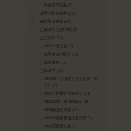
昇夜摩天宮品
(7)
虛雲老和尚畫傳
(115)
講經說法視頻
(340)
近傳法師 近威法師
(2)
近永法师
(86)
2023十月法会
(9)
佛教宇宙学简介
(13)
戒律講座
(57)
金岸法界
(82)
2024年11月弥陀七法会讲法（开
示）
(7)
2025年楞嚴咒法會开示
(14)
2025年禪七興法師開示
(9)
2025阿彌陀法會
(10)
2026年梁皇寶懺法會开示
(2)
2026華嚴經法會
(8)