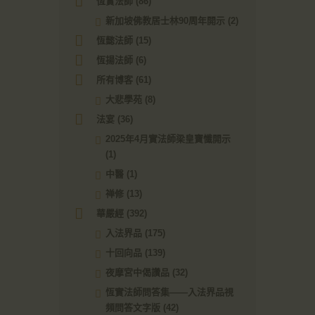
恆實法師
(86)
新加坡佛教居士林90周年開示
(2)
恆懿法師
(15)
恆揚法師
(6)
所有博客
(61)
大悲學苑
(8)
法宴
(36)
2025年4月實法師梁皇寶懺開示
(1)
中醫
(1)
禅修
(13)
華嚴經
(392)
入法界品
(175)
十回向品
(139)
夜摩宮中偈讚品
(32)
恆實法師問答集——入法界品視
頻問答文字版
(42)