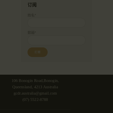
订阅
姓名*
郵箱*
106 Bonogin Road,Bonogin,
Queensland, 4213 Australia
gcdr.australia@gmail.com
(07) 5522-8788