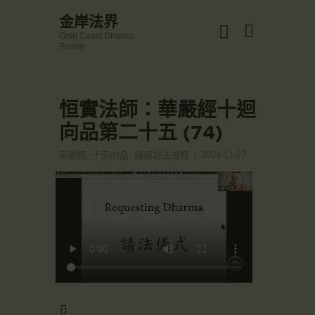
☀️法宴：華嚴經入法界品第三十九 ☀️
金岸法界
🙏講者：上恆下實法師 (Rev. Heng Sure)
Gold Coast Dharma
⏰北京时间
金岸法界
Realm
每周日，中午10：30 - 12：00
Gold Coast Dharma Realm
⏰昆士兰时间
每周日，下午12：30 - 14：00
⏰California Time
Got it!
恒實法師：華嚴經十迴
主頁
09:30 - 11:00pm Every Sat
👉Zoom Link 链接：
向品第二十五 (74)
金岸活動|EVENTS
https://drba-org.zoom.us/j/84914586289
👉Meeting ID 会议号：84914586289
講經說法
華嚴經
,
十回向品
,
講經說法視頻
2024-11-27
🔔提醒:
關於金岸
一、請以【全名+所在地】方式加入會議。
宣化上人
文章匯總
教育培德
聯繫我們
登录|LOGIN