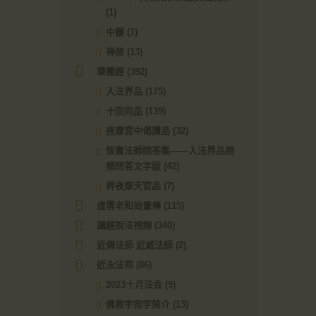
(1)
中醫
(1)
禅修
(13)
華嚴經
(392)
入法界品
(175)
十回向品
(139)
夜摩宮中偈讚品
(32)
恆實法師問答集——入法界品視
頻問答文字版
(42)
昇夜摩天宮品
(7)
虛雲老和尚畫傳
(115)
講經說法視頻
(340)
近傳法師 近威法師
(2)
近永法师
(86)
2023十月法会
(9)
佛教宇宙学简介
(13)