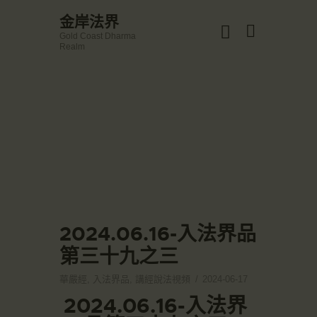
☀️法宴：華嚴經入法界品第三十九 ☀️
金岸法界
🙏講者：上恆下實法師 (Rev. Heng Sure)
Gold Coast Dharma
⏰北京时间
金岸法界
Realm
每周日，中午10：30 - 12：00
Gold Coast Dharma Realm
⏰昆士兰时间
每周日，下午12：30 - 14：00
⏰California Time
Got it!
主頁
09:30 - 11:00pm Every Sat
👉Zoom Link 链接：
金岸活動|EVENTS
https://drba-org.zoom.us/j/84914586289
👉Meeting ID 会议号：84914586289
講經說法
🔔提醒:
關於金岸
一、請以【全名+所在地】方式加入會議。
宣化上人
文章匯總
2024.06.16-入法界品
教育培德
第三十九之三
聯繫我們
華嚴經
,
入法界品
,
講經說法視頻
2024-06-17
登录|LOGIN
2024.06.16-入法界