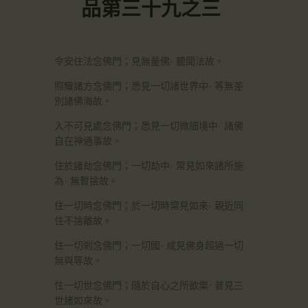
品第三十九之三
令安住法念佛門；見無量佛· 聽聞法故。
照耀諸方念佛門；悉見一切諸世界中· 等無差
別諸佛海故。
入不可見處念佛門；悉見一切微細境中· 諸佛
自在神通事故。
住於諸劫念佛門；一切劫中· 常見如來諸所施
為· 無暫捨故。
住一切時念佛門；於一切時常見如來· 親近同
住不捨離故。
住一切剎念佛門；一切國· 咸見佛身超過一切
無與等故。
住一切世念佛門；隨於自心之所欲樂· 普見三
世諸如來故。