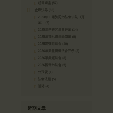
戒律講座
(57)
金岸法界
(82)
2024年11月弥陀七法会讲法（开
示）
(7)
2025年楞嚴咒法會开示
(14)
2025年禪七興法師開示
(9)
2025阿彌陀法會
(10)
2026年梁皇寶懺法會开示
(2)
2026華嚴經法會
(8)
2026觀音七法會
(5)
公眾號
(1)
法会法訊
(5)
活动
(4)
近期文章