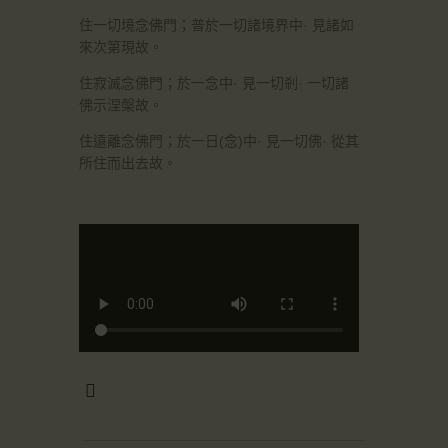
住一切境念佛門；普於一切諸境界中· 見諸如
來次第現故。
住寂滅念佛門；於一念中· 見一切剎· 一切諸
佛示涅槃故。
住遠離念佛門；於一日(念)中· 見一切佛· 從其
所住而出去故。