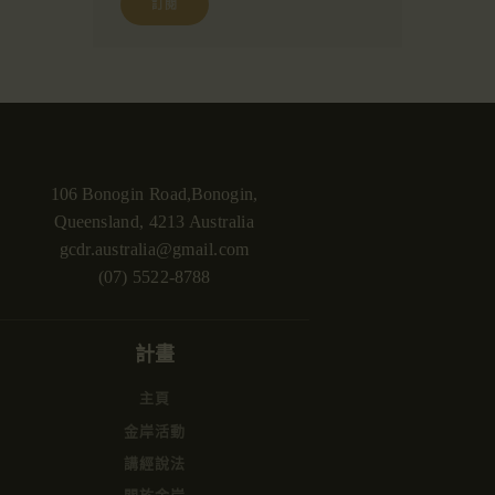
106 Bonogin Road,Bonogin,
Queensland, 4213 Australia
gcdr.australia@gmail.com
(07) 5522-8788
計畫
主頁
金岸活動
講經說法