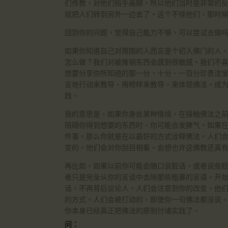
们传教，对他们指手画脚。所以他们当时是非常的反
就把人们转到另外一边去了。这个不怪他们，那时
回到你的问题，觉得自己能力不够，可以尝试去做
如果你知道自己对周围的人而言是个初入佛门的人
怎么做？我们对被推销东西会感到很敏感。我们不
想要分享你所知道的那一分、十分、一百分珍贵法
言地行动来教导，用榜样来教导，来体现佛法。成
践。
我的意思是，如果你身处某种情境，在接触佛法之前
阻碍你得到想要的东西时，你可能会发脾气。如果
件事。那么你就是在以最好的方式诠释佛法。人们
变的。他们会对你刮目相看。会想也许这佛教还真
再比如，如果以前你可能会随口说脏话，或者说些
者只是完全从你的言谈中去除那些粗暴的言语。开
话，不再背后议论人。人们会注意到你的改变。他
的方式。人们会被打动的，即使你一句佛法都没说
你本身已经真正把佛法的原则付诸实践了。
问：