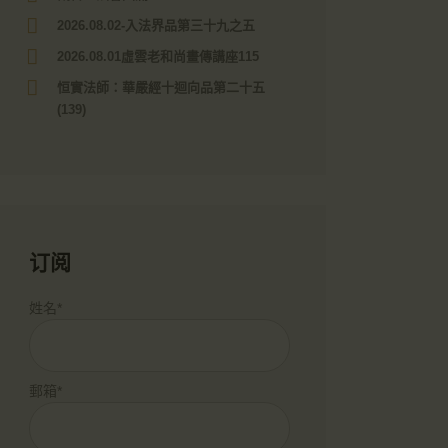
2026.08.02-入法界品第三十九之五
2026.08.01虛雲老和尚畫傳講座115
恒實法師：華嚴經十迴向品第二十五
(139)
订阅
姓名*
郵箱*