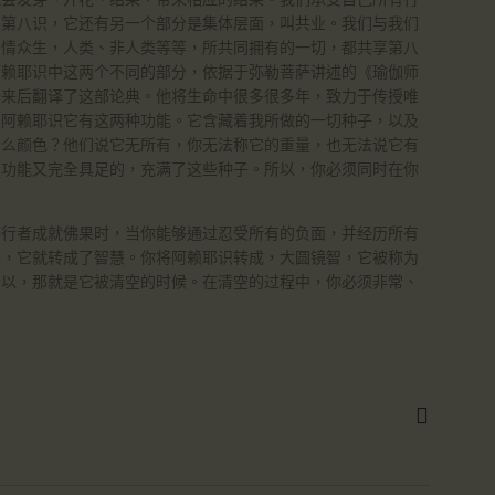
。第八识，它还有另一个部分是集体层面，叫共业。我们与我们
有情众生，人类、非人类等等，所共同拥有的一切，都共享第八
阿赖耶识中这两个不同的部分，依据于弥勒菩萨讲述的《瑜伽师
回来后翻译了这部论典。他将生命中很多很多年，致力于传授唯
。阿赖耶识它有这两种功能。它含藏着我所做的一切种子，以及
什么颜色？他们说它无所有，你无法称它的重量，也无法说它有
的功能又完全具足的，充满了这些种子。所以，你必须同时在你
修行者成就佛果时，当你能够通过忍受所有的负面，并经历所有
界，它就转成了智慧。你将阿赖耶识转成，大圆镜智，它被称为
所以，那就是它被清空的时候。在清空的过程中，你必须非常、