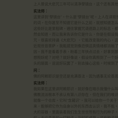
上人曾说大悲咒三年可以清净孽镜台，这个还有其
实法师：
这里讲到“孽镜台”。什么是“孽镜台”呢。上人在讲
的词。在你甚至不知道它是什么之前，就想知道怎
这些好比是里程碑，通往掌握咒语道路上的标志，
然会知道。而让我来告诉你它是什么，你是在假设
咒，很喜欢持诵《大悲咒》。它能改变我的内心，
近观世音菩萨。我能感觉到像恐惧这类情绪都消融
因。我不是看着手表，盼着三年快点过去，好拿到
想照妖呢？对吧？就好像说，假设你真照到了一个
头的层面，说说好玩罢了。别去操心这些。时候到了
问：
佛的阿赖耶识是空还是充满善法，因为遇事无论善
实法师：
我如果在这里讲阿赖耶识，就好像在暗示我懂什么
佛教流派根本不承认有第八识存在，但在我们的唯识
就像一个仓库。它叫“含藏识”。我可以给你一个关
来，能够把它作为自身以外的东西去认识，我不能
大的容器，里面装着我们生生世世所有行为的种子
的，无论善恶的一切种子。当时机成熟，这些种子