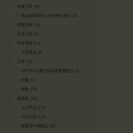
恆實法師
(86)
新加坡佛教居士林90周年開示
(2)
恆懿法師
(15)
恆揚法師
(6)
所有博客
(61)
大悲學苑
(8)
法宴
(36)
2025年4月實法師梁皇寶懺開示
(1)
中醫
(1)
禅修
(13)
華嚴經
(392)
入法界品
(175)
十回向品
(139)
夜摩宮中偈讚品
(32)