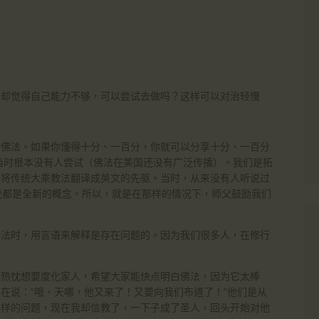
，却觉得自己能力不够，可以尝试去做吗？这样可以对治轻慢
分佛法。如果你懂得十分、一百分，你就可以分享十分、一百分
当时根本没有人尝试（佛法在美国还没有广泛传播）。我们是拓
是将传统大乘教法翻译成英文的先驱。当时，从来没有人听说过
方来说都是全新的概念。所以，就是在那样的情况下，师父鼓励我们
佛法时，用言语来解释是存在问题的。因为我们很多人，在修行
怀热忱想要度化家人，希望大家能快点明白佛法，因为它太棒
在说：“哦，天哪，他又来了！又要向我们布道了！”他们是从
各样的问题，现在我却信教了，一下子成了圣人，回头开始对他