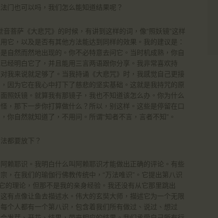
他法门也可以吗，我们怎么能知道结果呢？
观世音菩萨《大悲咒》的时候，有讲到这样的词，像“照妖镜”这样
么用它，以及是否有其他方法能达到同样的效果。我的建议是：
都是自然而然地出现的。你不必特意去问它。当时机成熟，你自
我已经明白它了，并且能用三言两语跟你分享。我非常喜欢持
这对我来说就足够了。当我持诵《大悲咒》时，我感觉自己更接
了，因为它在我心中打下了慈悲的坚实基础。这就是我持咒的原
那面照妖镜。就算我有那镜子，我也不知道该怎么办。你为什么
妖怪，那下一步你打算做什么？所以，别这样。这些是停留在口
，你自然就知道了，不用问。所谓“知者不言，言者不知”。
恶法都要放下？
叫阿赖耶识。我明白什么叫阿赖耶识才能做出正确的评论。有些
宗，在我们的瑜伽行佛教传统中，“万法唯识”。它提出第八识
于它的理论，但那不是我的亲身经验。我还没有从它那里跳出
。这有点像让鱼去描述水。伟大的玄奘大师，描述它为一个无限
。每个人都有一个第八识，包含着我们所有做过、说过、想过
就会发芽、开花、结果，带来相应的结果。我们承受自己所有行