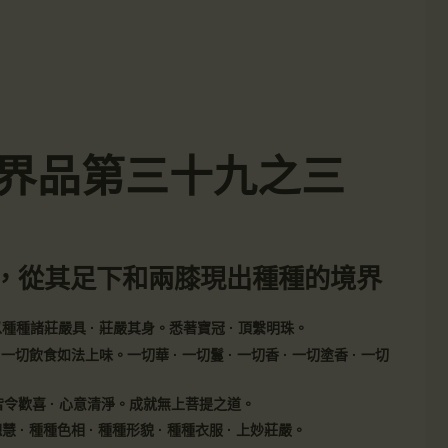
-入法界品第三十九之三
，從其足下和兩膝現出種種的境界
種種諸​​莊嚴具 · 莊嚴其身。悉著寶冠 · 頂繫明珠。
 一切飲食如法上味。一切華 · 一切鬘 · 一切香 · 一切塗香 · 一切
皆令歡喜 · 心意清淨。成就無上菩提之道。
 · 種種色相 · 種種形貌 · 種種衣服 · 上妙莊嚴。