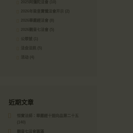
2025阿彌陀法會
(10)
2026年梁皇寶懺法會开示
(2)
2026華嚴經法會
(8)
2026觀音七法會
(5)
公眾號
(1)
法会法訊
(5)
活动
(4)
近期文章
恒實法師：華嚴經十迴向品第二十五
(140)
觀音七法會圓滿