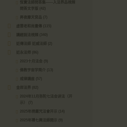
恆實法師問答集——入法界品視頻
問答文字版
(42)
昇夜摩天宮品
(7)
虛雲老和尚畫傳
(115)
講經說法視頻
(340)
近傳法師 近威法師
(2)
近永法师
(86)
2023十月法会
(9)
佛教宇宙学简介
(13)
戒律講座
(57)
金岸法界
(82)
2024年11月弥陀七法会讲法（开
示）
(7)
2025年楞嚴咒法會开示
(14)
2025年禪七興法師開示
(9)