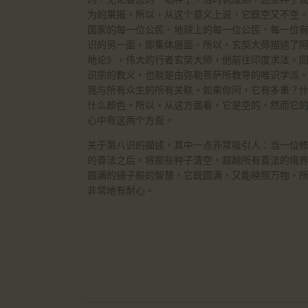
为的果报。所以，从这个意义上说，它既空又不空
国家的每一位公民、地球上的每一位公民、每一位
识的另一面，即集体层面。所以，玄奘大师描述了
地论》。伟大的行者玄奘大师，他前往印度求法，
识宗的教义，也就是由弥勒菩萨所教导的唯识学派
我与所有众生的所有关联。如果你问，它有多重？
什么颜色。所以，从这方面看，它是空的，然而它
心中有这两个方面。
关于第八识的描述，其中一点非常吸引人：当一位
的善法之后，将那些种子清空，超越所有善法的境
圆满的镜子般的智慧。它既圆满，又能映照万物。
非常地有耐心。