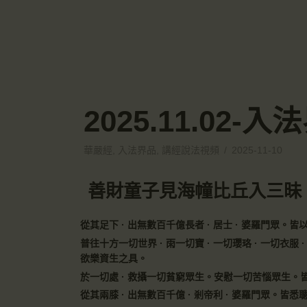
2025.11.02
華嚴經
,
入法界品
,
講經說法視頻
2025-11-10
善財童子見海幢比丘入三昧
從其足下 · 出無數百千億長者 · 居士 · 婆羅門眾。皆以
普往十方一切世界 · 雨一切寶 · 一切瓔珞 · 一切衣服 ·
欲樂資生之具。
於一切處 · 救攝一切貧窮眾生。安慰一切苦惱眾生。
從其兩膝 · 出無數百千億 · 剎帝利 · 婆羅門眾。皆悉聰慧