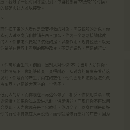
感。我过了一段时间才意识到，每当我想要“转法轮”的时候，
候的我确实让人难以接受。
吗？
。而你把周围的人看作是需要拯救的对象、需要说服的对象。你
喜欢别人试图向我们推销东西。那么，作为一个刚刚接触佛教，
宝的人，你该怎么做呢？该做的是，以身作则，现身说法。以无
为你希望在世界上看到的那种改变。不要光说教，而是躬行实
，你可能会生气。例如，当别人对你说“不”；当别人妨碍你、
在那种情况下，你能够转变，变得耐心。从对方的角度来看待这
会发现，你是真的产生了内在的变化。他们会想知道你是怎么改
有点东西。这是给大家举的一个例子。
贬低别人的话，而你现在不再这么做了。相反，你使用善语，或
始少说话。如果你过去爱讲八卦，讲是讲非，而现在你不再说闲
们会发现，因为你现在是个佛教徒，你改变了。以身作则是最好
。你的行动本身就在大声说话，而你就是修行最好的广告，因为