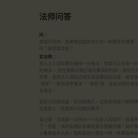
法师问答
问：
想请问法师，如果想启迪其他众生一些佛法的道理
吗？是否如法呢？
实法师：
宣化上人说如果你懂得一分佛法，你就可以分享一
的佛法。 他在美国对我们说这番话的时候，是因为
荒者，是西方人用自己语言演说佛法的先驱，甚至
“菩萨”、“般若波罗蜜多”，“慈悲”等，这些对西
去讲法。
我自己的经验是，在向周围人，尤其是向家人解释
这条路上，还是彻头彻尾的新手。
我记得，当我第一次作为一个出家人回家时，我满
了。但是，我的亲朋好友看到我只是翻白眼。就好像
小看着我长大的，我和其他小朋友一样，有着各种