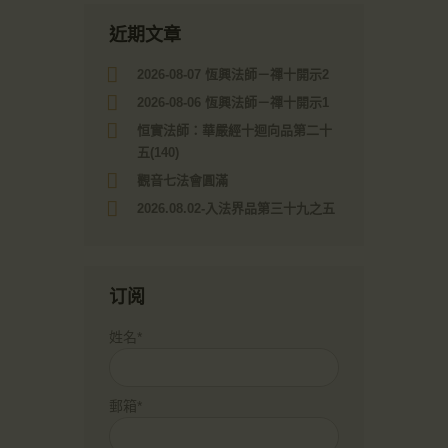
近期文章
2026-08-07 恆興法師－禪十開示2
2026-08-06 恆興法師－禪十開示1
恒實法師：華嚴經十迴向品第二十
五(140)
觀音七法會圓滿
2026.08.02-入法界品第三十九之五
订阅
姓名*
郵箱*