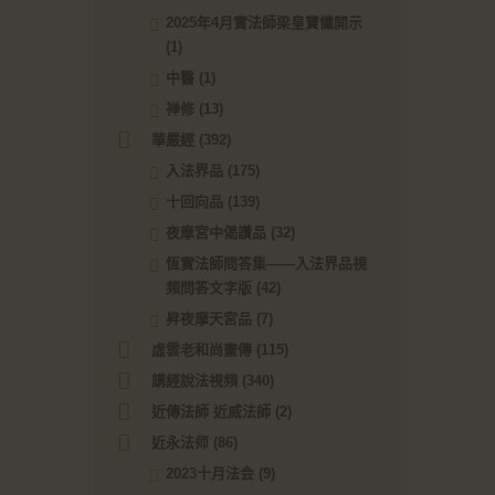
2025年4月實法師梁皇寶懺開示
(1)
中醫
(1)
禅修
(13)
華嚴經
(392)
入法界品
(175)
十回向品
(139)
夜摩宮中偈讚品
(32)
恆實法師問答集——入法界品視
頻問答文字版
(42)
昇夜摩天宮品
(7)
虛雲老和尚畫傳
(115)
講經說法視頻
(340)
近傳法師 近威法師
(2)
近永法师
(86)
2023十月法会
(9)