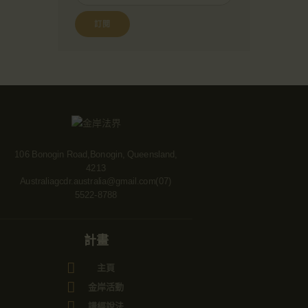
106 Bonogin Road,Bonogin, Queensland,
4213
Australia
gcdr.australia@gmail.com
(07)
5522-8788
計畫
主頁
金岸活動
講經說法