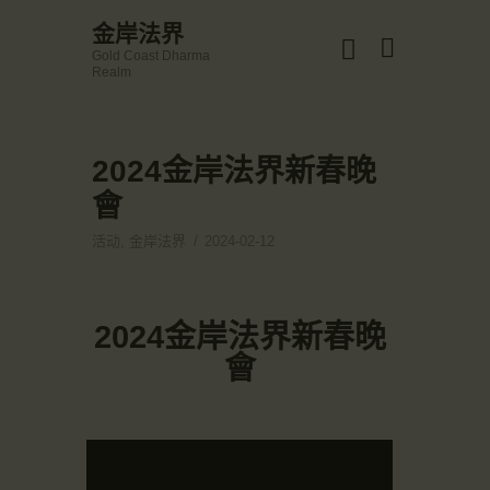
☀️法宴：華嚴經入法界品第三十九 ☀️
金岸法界
🙏講者：上恆下實法師 (Rev. Heng Sure)
Gold Coast Dharma
⏰北京时间
金岸法界
Realm
每周日，中午10：30 - 12：00
Gold Coast Dharma Realm
⏰昆士兰时间
每周日，下午12：30 - 14：00
⏰California Time
Got it!
2024金岸法界新春晚
主頁
09:30 - 11:00pm Every Sat
👉Zoom Link 链接：
會
金岸活動|EVENTS
https://drba-org.zoom.us/j/84914586289
👉Meeting ID 会议号：84914586289
講經說法
活动
,
金岸法界
2024-02-12
🔔提醒:
關於金岸
一、請以【全名+所在地】方式加入會議。
宣化上人
2024金岸法界新春晚
文章匯總
會
教育培德
聯繫我們
登录|LOGIN