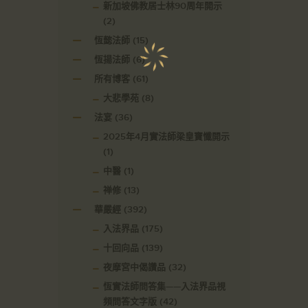
新加坡佛教居士林90周年開示
(2)
恆懿法師
(15)
恆揚法師
(6)
所有博客
(61)
大悲學苑
(8)
法宴
(36)
2025年4月實法師梁皇寶懺開示
(1)
中醫
(1)
禅修
(13)
華嚴經
(392)
入法界品
(175)
十回向品
(139)
夜摩宮中偈讚品
(32)
恆實法師問答集——入法界品視
頻問答文字版
(42)