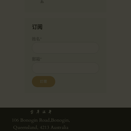
五
订阅
姓名*
郵箱*
106 Bonogin Road,Bonogin,
Queensland, 4213 Australia