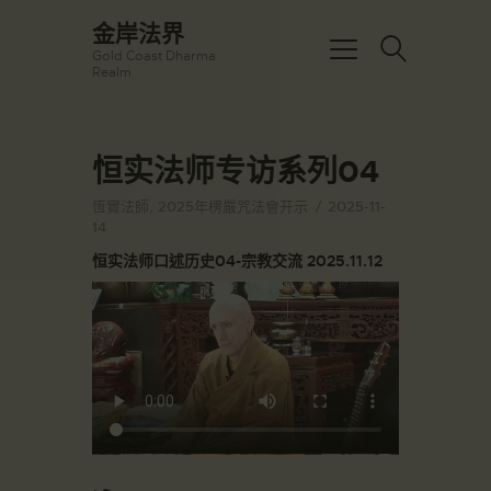
☀️法宴：華嚴經入法界品第三十九 ☀️
金岸法界
🙏講者：上恆下實法師 (Rev. Heng
Gold Coast Dharma
Sure)
金岸法界
Realm
⏰北京时间
Gold Coast Dharma Realm
每周日，中午10：30 - 12：00
⏰昆士兰时间
每周日，下午12：30 - 14：00
恒实法师专访系列04
主頁
⏰California Time
Got it!
09:30 - 11:00pm Every Sat
金岸活動|EVENTS
恆實法師
,
2025年楞嚴咒法會开示
2025-11-
👉Zoom Link 链接：
14
https://drba-
講經說法
org.zoom.us/j/84914586289
恒实法师口述历史04-宗教交流 2025.11.12
關於金岸
👉Meeting ID 会议号：84914586289
🔔提醒:
宣化上人
一、請以【全名+所在地】方式加入會
議。
文章匯總
教育培德
聯繫我們
登录|LOGIN