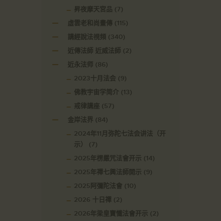
昇夜摩天宮品
(7)
虛雲老和尚畫傳
(115)
講經說法視頻
(340)
近傳法師 近威法師
(2)
近永法师
(86)
2023十月法会
(9)
佛教宇宙学简介
(13)
戒律講座
(57)
金岸法界
(84)
2024年11月弥陀七法会讲法（开
示）
(7)
2025年楞嚴咒法會开示
(14)
2025年禪七興法師開示
(9)
2025阿彌陀法會
(10)
2026 十日禪
(2)
2026年梁皇寶懺法會开示
(2)