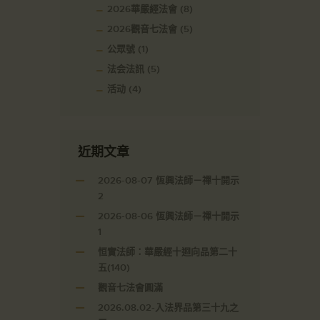
2026華嚴經法會
(8)
2026觀音七法會
(5)
公眾號
(1)
法会法訊
(5)
活动
(4)
近期文章
2026-08-07 恆興法師－禪十開示
2
2026-08-06 恆興法師－禪十開示
1
恒實法師：華嚴經十迴向品第二十
五(140)
觀音七法會圓滿
2026.08.02-入法界品第三十九之