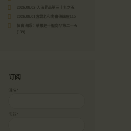
2026.08.02-入法界品第三十九之五
2026.08.01虛雲老和尚畫傳講座115
恒實法師：華嚴經十迴向品第二十五
(139)
订阅
姓名*
郵箱*