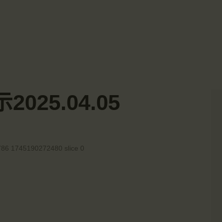
主頁
☀️法宴：華嚴經入法界品第三十九 ☀️
🙏講者：上恆下實法師 (Rev. Heng Sure)
金岸活動|EVENTS
⏰北京时间
金岸法界
每周日，中午10：30 - 12：00
⏰昆士兰时间
Gold Coast Dharma Realm
講經說法
每周日，下午12：30 - 14：00
⏰California Time
關於金岸
09:30 - 11:00pm Every Sat
👉Zoom Link 链接：
25.04.05
https://drba-org.zoom.us/j/84914586289
宣化上人
👉Meeting ID 会议号：84914586289
🔔提醒:
文章匯總
一、請以【全名+所在地】方式加入會議。
教育培德
聯繫我們
登录|LOGIN