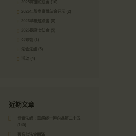
2025阿彌陀法會
(10)
2026年梁皇寶懺法會开示
(2)
2026華嚴經法會
(8)
2026觀音七法會
(5)
公眾號
(1)
法会法訊
(5)
活动
(4)
近期文章
恒實法師：華嚴經十迴向品第二十五
(140)
觀音七法會圓滿