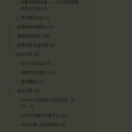
恆實法師問答集——入法界品視頻
問答文字版
(42)
昇夜摩天宮品
(7)
虛雲老和尚畫傳
(115)
講經說法視頻
(340)
近傳法師 近威法師
(2)
近永法师
(86)
2023十月法会
(9)
佛教宇宙学简介
(13)
戒律講座
(57)
金岸法界
(82)
2024年11月弥陀七法会讲法（开
示）
(7)
2025年楞嚴咒法會开示
(14)
2025年禪七興法師開示
(9)