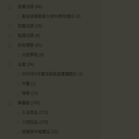
恆實法師
(86)
新加坡佛教居士林90周年開示
(2)
恆懿法師
(15)
恆揚法師
(6)
所有博客
(61)
大悲學苑
(8)
法宴
(36)
2025年4月實法師梁皇寶懺開示
(1)
中醫
(1)
禅修
(13)
華嚴經
(392)
入法界品
(175)
十回向品
(139)
夜摩宮中偈讚品
(32)