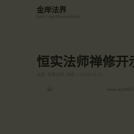
金岸法界
Gold Coast Dharma Realm
恒实法师禅修开示20
法宴
,
恆實法師
,
禅修
2025-04-21