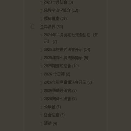
2023十月法会
(9)
佛教宇宙学简介
(13)
戒律講座
(57)
金岸法界
(84)
2024年11月弥陀七法会讲法（开
示）
(7)
2025年楞嚴咒法會开示
(14)
2025年禪七興法師開示
(9)
2025阿彌陀法會
(10)
2026 十日禪
(2)
2026年梁皇寶懺法會开示
(2)
2026華嚴經法會
(8)
2026觀音七法會
(5)
公眾號
(1)
法会法訊
(5)
活动
(4)