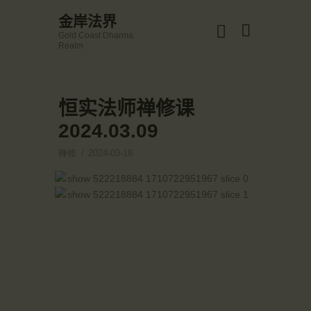
☀️法宴：華嚴經入法界品第三十九 ☀️
金岸法界
🙏講者：上恆下實法師 (Rev. Heng Sure)
Gold Coast Dharma
⏰北京时间
金岸法界
Realm
每周日，中午10：30 - 12：00
Gold Coast Dharma Realm
⏰昆士兰时间
每周日，下午12：30 - 14：00
⏰California Time
Got it!
恒实法师禅修课
主頁
09:30 - 11:00pm Every Sat
👉Zoom Link 链接：
2024.03.09
金岸活動|EVENTS
https://drba-org.zoom.us/j/84914586289
👉Meeting ID 会议号：84914586289
講經說法
禅修
2024-03-18
🔔提醒:
關於金岸
一、請以【全名+所在地】方式加入會議。
宣化上人
文章匯總
教育培德
聯繫我們
登录|LOGIN