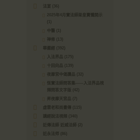
法宴
(36)
2025年4月實法師梁皇寶懺開示
(1)
中醫
(1)
禅修
(13)
華嚴經
(392)
入法界品
(175)
十回向品
(139)
夜摩宮中偈讚品
(32)
恆實法師問答集——入法界品視
頻問答文字版
(42)
昇夜摩天宮品
(7)
虛雲老和尚畫傳
(115)
講經說法視頻
(340)
近傳法師 近威法師
(2)
近永法师
(86)