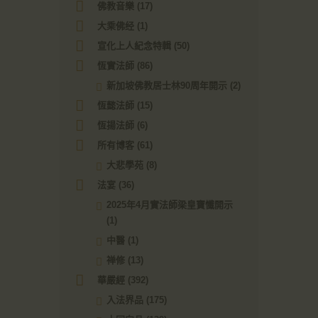
佛教音樂
(17)
大乘佛经
(1)
宣化上人紀念特輯
(50)
恆實法師
(86)
新加坡佛教居士林90周年開示
(2)
恆懿法師
(15)
恆揚法師
(6)
所有博客
(61)
大悲學苑
(8)
法宴
(36)
2025年4月實法師梁皇寶懺開示
(1)
中醫
(1)
禅修
(13)
華嚴經
(392)
入法界品
(175)