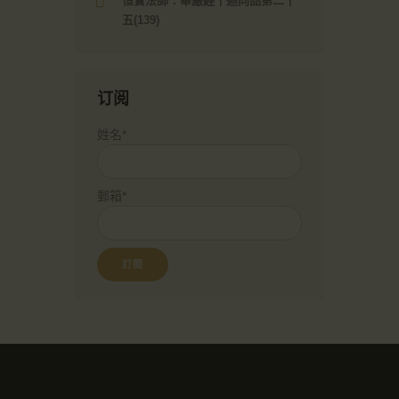
恒實法師：華嚴經十迴向品第二十
五(139)
订阅
姓名*
郵箱*