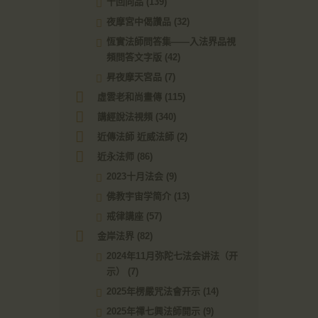
十回向品
(139)
夜摩宮中偈讚品
(32)
恆實法師問答集——入法界品視
頻問答文字版
(42)
昇夜摩天宮品
(7)
虛雲老和尚畫傳
(115)
講經說法視頻
(340)
近傳法師 近威法師
(2)
近永法师
(86)
2023十月法会
(9)
佛教宇宙学简介
(13)
戒律講座
(57)
金岸法界
(82)
2024年11月弥陀七法会讲法（开
示）
(7)
2025年楞嚴咒法會开示
(14)
2025年禪七興法師開示
(9)