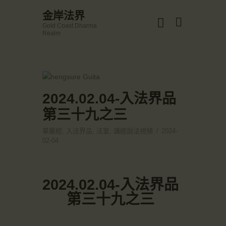
☀️法宴：華嚴經入法界品第三十九 ☀️
金岸法界
🙏講者：上恆下實法師 (Rev. Heng Sure)
Gold Coast Dharma
⏰北京时间
金岸法界
Realm
每周日，中午10：30 - 12：00
Gold Coast Dharma Realm
⏰昆士兰时间
每周日，下午12：30 - 14：00
⏰California Time
Got it!
主頁
09:30 - 11:00pm Every Sat
👉Zoom Link 链接：
金岸活動|EVENTS
2024.02.04-入法界品
https://drba-org.zoom.us/j/84914586289
👉Meeting ID 会议号：84914586289
講經說法
第三十九之三
🔔提醒:
關於金岸
一、請以【全名+所在地】方式加入會議。
華嚴經
,
入法界品
,
法宴
,
講經說法視頻
2024-
宣化上人
02-04
文章匯總
教育培德
2024.02.04-入法界品
聯繫我們
第三十九之三
登录|LOGIN