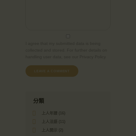
I agree that my submitted data is being
collected and stored. For further details on
handling user data, see our
Privacy Policy
分類
上人年譜
(16)
上人法語
(11)
上人開示
(2)