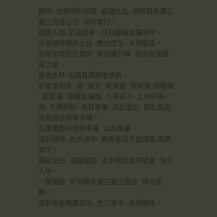
爾時· 文殊師利菩薩· 勸諸比丘· 發阿耨多羅三
藐三菩提心已· 漸次南行。
經歷人間·至福城東。住莊嚴幢娑羅林中。
往昔諸佛曾所止住· 教化眾生· 大塔廟處。
亦是世尊於往昔時· 修菩薩行啈· 能捨無量難
捨之處。
是故此林·名稱普聞無量佛剎。
此處常為天· 龍· 夜叉· 乾闥婆· 阿脩羅·迦樓羅
· 緊那羅· 摩睺侯羅伽· 人與非人· 之所供養。
時· 文殊師利· 與其眷屬· 到此處已· 即於其處·
說普照法界修多羅。
百萬億那由他修多羅· 以為眷屬。
說此經時· 於大海中· 有無量百千億諸龍·而來
其所。
聞此法已· 深厭龍趣· 正求佛道咸捨龍身· 生天
人中。
一萬諸龍· 於阿耨多羅三藐三菩提· 得不退
轉。
復有無量無數眾生· 於三乘中· 各得調伏。