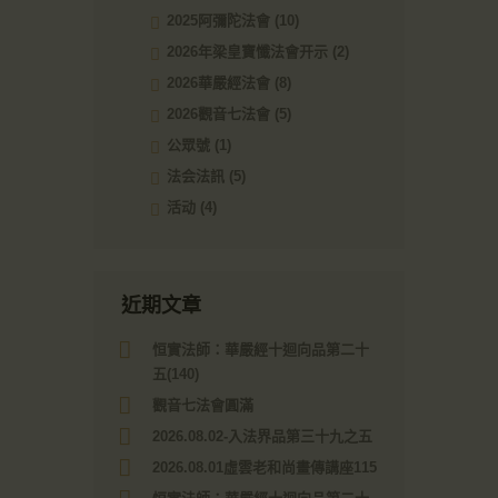
2025阿彌陀法會
(10)
2026年梁皇寶懺法會开示
(2)
2026華嚴經法會
(8)
2026觀音七法會
(5)
公眾號
(1)
法会法訊
(5)
活动
(4)
近期文章
恒實法師：華嚴經十迴向品第二十
五(140)
觀音七法會圓滿
2026.08.02-入法界品第三十九之五
2026.08.01虛雲老和尚畫傳講座115