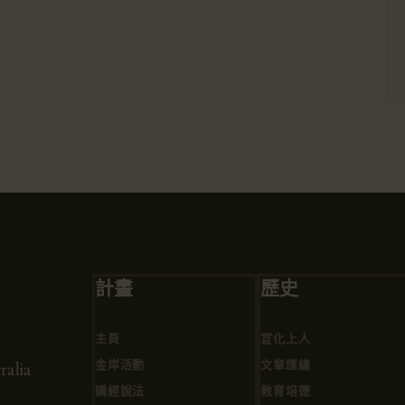
計畫
歷史
主頁
宣化上人
金岸活動
文章匯總
alia
講經說法
教育培德