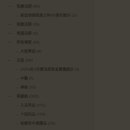
恆實法師
(86)
新加坡佛教居士林90周年開示
(2)
恆懿法師
(15)
恆揚法師
(6)
所有博客
(61)
大悲學苑
(8)
法宴
(36)
2025年4月實法師梁皇寶懺開示
(1)
中醫
(1)
禅修
(13)
華嚴經
(392)
入法界品
(175)
十回向品
(139)
夜摩宮中偈讚品
(32)