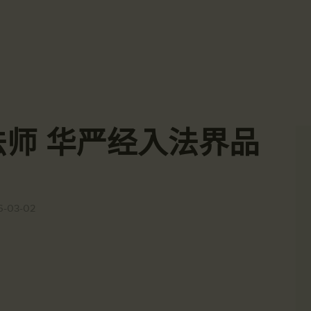
主頁
☀️法宴：華嚴經入法界品第三十九 ☀️
🙏講者：上恆下實法師 (Rev. Heng Sure)
金岸活動|EVENTS
⏰北京时间
金岸法界
每周日，中午10：30 - 12：00
⏰昆士兰时间
Gold Coast Dharma Realm
講經說法
每周日，下午12：30 - 14：00
⏰California Time
關於金岸
09:30 - 11:00pm Every Sat
👉Zoom Link 链接：
-实法师 华严经入法界品
https://drba-org.zoom.us/j/84914586289
宣化上人
👉Meeting ID 会议号：84914586289
🔔提醒:
文章匯總
一、請以【全名+所在地】方式加入會議。
教育培德
6-03-02
聯繫我們
登录|LOGIN