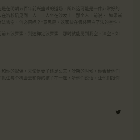
能是在明朝五百年前兴盛过的道场，所以这可能是一件非常好的
人在洛杉矶见到上人，上人坐在沙发上，那个人上前说，“如果诸
诸法皆空，何必问呢？”意思是，这家伙在假装明白了法的空性。
历前五波罗蜜，到达禅定波罗蜜。那时就能见到我空、法空。如
你和你的配偶，无论是妻子还是丈夫，吵架的时候，你会给他们
你抓住每个机会去和你的孩子在一起，听他们说话。让他们跟你