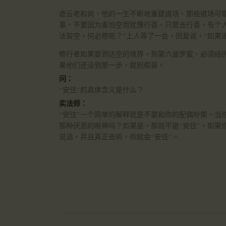
虚云老和尚，他的一生不断地重建道场，那些道场可
事。不要因为害怕空而犹豫行善。只管去行善。有个
法皆空，何必修呢？”上人等了一会，回复说，“如果
修行者如果要到达空的境界，到第六波罗蜜，必须经
果他们还没到那一步，就别假装。
问：
“安住”的具体含义是什么？
实法师：
“安住”一个简单的解释就是不要和你的配偶吵架。当
那种厌恶的眼神吗？如果是，那就不是“安住”。如果
说话，并且真正去听，你就会“安住”。