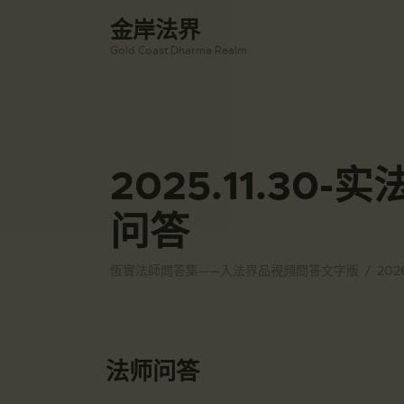
金岸法界
Gold Coast Dharma Realm
2025.11.30
问答
恆實法師問答集——入法界品視頻問答文字版
202
法师问答