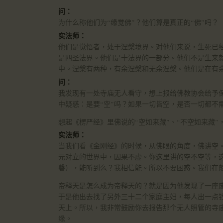
问：
为什么称他们为“缘觉佛”？他们算是真正的“佛”吗？
实法师：
他们是觉悟者，处于涅槃境界。对他们来说，生死已经
是四圣法界。他们是十法界的一部分。他们不是生来
中。涅槃有两种，有余涅槃和无余涅槃。他们是在有
问：
我发现有一处寺庙无人看守，想上报给佛教协会给予
中疑惑：是要“空”吗？如果一切皆空，是否一切都不
想起《楞严经》里佛说的“空如来藏”、“不空如来藏”
实法师：
当我们看《金刚经》的时候，从佛眼的角度，佛讲空
元对立的世界中，因果不虚。你这里讲的空不空等，
磬），能听到么？我相信能。所以不要困惑。我们在
帝释天是怎么成为帝释天的？就是因为他发现了一座
于是他出去找了另外三十二个家庭主妇，每人出一点
天上。所以，我非常鼓励你去报告那个无人照管的寺
缘。