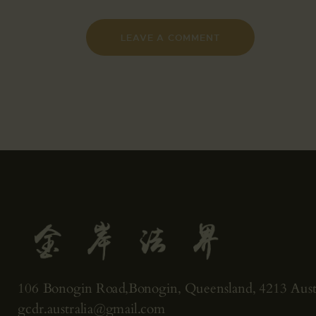
106 Bonogin Road,Bonogin, Queensland, 4213 Austr
gcdr.australia@gmail.com