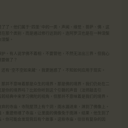
了了。他们属于“四圣”中的一类，声闻、缘觉、菩萨、佛，这
就在那个类别，而是通过修行达到的。连阿罗汉也是在一种涅槃
余涅槃。
保护。有人说学佛不着相，不要管他，不然无法出三界。但我心
需要做了？
，还有“空不空如来藏“，我更迷惑了，不知如何应用于现实。
。那并不意味着那是众生的境界。那是佛的境界。我们仍处在二
这是你的境界吗？比如你听到这个引磬的声音（法师敲击引
般若经典中来学习佛陀的视角，但那并不意味着是我们的境界。
废弃的寺庙，寺院屋顶上有个洞，雨水漏进来，淋到了佛像上。
钱，重建修缮了寺庙，让里面的佛像免于雨淋。结果，他生到了
庙。你可能会发现背后有个故事。这些寺庙，往往有复杂的因