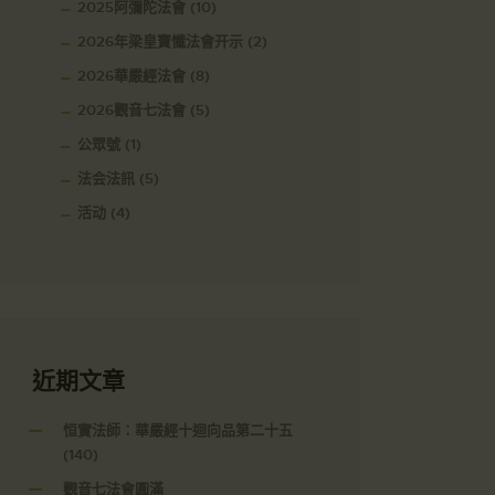
2025阿彌陀法會
(10)
2026年梁皇寶懺法會开示
(2)
2026華嚴經法會
(8)
2026觀音七法會
(5)
公眾號
(1)
法会法訊
(5)
活动
(4)
近期文章
恒實法師：華嚴經十迴向品第二十五
(140)
觀音七法會圓滿