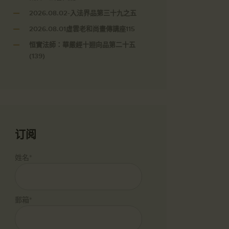
2026.08.02-入法界品第三十九之五
2026.08.01虛雲老和尚畫傳講座115
恒實法師：華嚴經十迴向品第二十五
(139)
订阅
姓名*
郵箱*