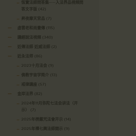
恆實法師問答集——入法界品視頻問
答文字版
(42)
昇夜摩天宮品
(7)
虛雲老和尚畫傳
(115)
講經說法視頻
(340)
近傳法師 近威法師
(2)
近永法师
(86)
2023十月法会
(9)
佛教宇宙学简介
(13)
戒律講座
(57)
金岸法界
(82)
2024年11月弥陀七法会讲法（开
示）
(7)
2025年楞嚴咒法會开示
(14)
2025年禪七興法師開示
(9)