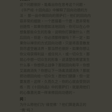
这个问题很好。能看出你在思考这个问题。
《华严经·十回向品》中解释了回向功德的方
法， 那一品中做回向的菩萨们，他们的回向内
容非常的细致。一个愿接着一个愿。愿非常有
创造性。如果你想如法地回向，你可以在心中
想象那些众生的形象，说明你打算做什么，然
后回向。但是，你必须那样做吗？不一定。如
果你以禅宗的方式回向功德，只是将善意散发
到尽虚空遍法界，那当然也很好。如果你想让
你父母获得利益，或任何人，或一切众生，那
就心中想一切众生的形象，说清楚你希望发生
什么事。你想停止战争？那就回向和平。你想
艾滋病消失？你想让下一场禽流感消失？那就
把功德回向给一切众生，愿他们健康。但一定
要发愿。这样，久而久之，你的心就会受到训
练，而《十回向品》中的菩萨们，就是用他们
的心像激光束一样来修回向功德的。
问：
为什么称他们为“缘觉佛”？他们算是真正的
“佛”吗？