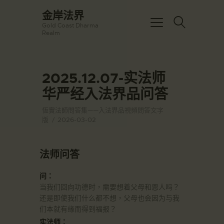
☀️法宴：華嚴經入法界品第三十九 ☀️
金岸法界
🙏講者：上恆下實法師 (Rev. Heng
Gold Coast Dharma
Sure)
金岸法界
Realm
⏰北京时间
Gold Coast Dharma Realm
每周日，中午10：30 - 12：00
⏰昆士兰时间
每周日，下午12：30 - 14：00
2025.12.07-实法师
主頁
⏰California Time
Got it!
09:30 - 11:00pm Every Sat
华严经入法界品问答
金岸活動|EVENTS
👉Zoom Link 链接：
https://drba-
講經說法
恆實法師問答集——入法界品視頻問答文字
org.zoom.us/j/84914586289
版
2026-03-02
關於金岸
👉Meeting ID 会议号：84914586289
🔔提醒:
宣化上人
一、請以【全名+所在地】方式加入會
法师问答
議。
文章匯總
教育培德
问：
当我们回向功德时，需要想着父母和恩人吗？
聯繫我們
还是即使我们什么都不想，父母也会因为与我
登录|LOGIN
们本就有缘而得到福报？
实法师：