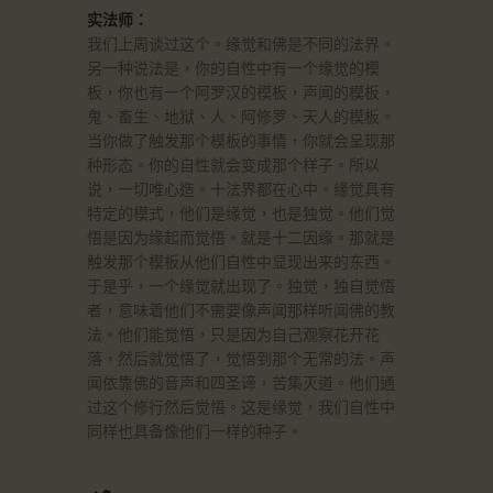
实法师：
我们上周谈过这个。缘觉和佛是不同的法界。
另一种说法是，你的自性中有一个缘觉的模
板，你也有一个阿罗汉的模板，声闻的模板，
鬼、畜生、地狱、人、阿修罗、天人的模板。
当你做了触发那个模板的事情，你就会呈现那
种形态。你的自性就会变成那个样子。所以
说，一切唯心造。十法界都在心中。缘觉具有
特定的模式，他们是缘觉，也是独觉。他们觉
悟是因为缘起而觉悟。就是十二因缘。那就是
触发那个模板从他们自性中显现出来的东西。
于是乎，一个缘觉就出现了。独觉，独自觉悟
者，意味着他们不需要像声闻那样听闻佛的教
法。他们能觉悟，只是因为自己观察花开花
落，然后就觉悟了，觉悟到那个无常的法。声
闻依靠佛的音声和四圣谛，苦集灭道。他们通
过这个修行然后觉悟。这是缘觉，我们自性中
同样也具备像他们一样的种子。