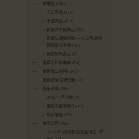
華嚴經
(392)
入法界品
(175)
十回向品
(139)
夜摩宮中偈讚品
(32)
恆實法師問答集——入法界品視
頻問答文字版
(42)
昇夜摩天宮品
(7)
虛雲老和尚畫傳
(115)
講經說法視頻
(340)
近傳法師 近威法師
(2)
近永法师
(86)
2023十月法会
(9)
佛教宇宙学简介
(13)
戒律講座
(57)
金岸法界
(82)
2024年11月弥陀七法会讲法（开
示）
(7)