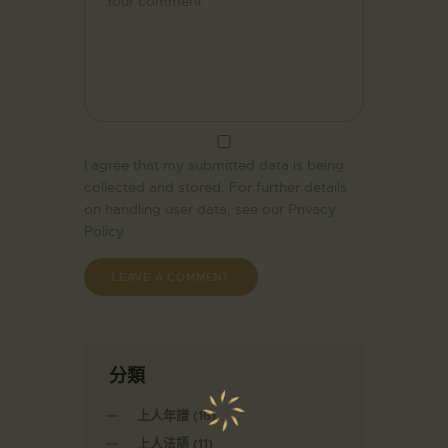
I agree that my submitted data is being
collected and stored. For further details
on handling user data, see our
Privacy
Policy
分類
上人年譜
(16)
上人法語
(11)