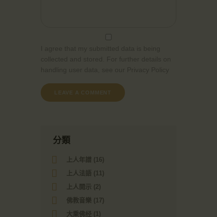
I agree that my submitted data is being
collected and stored. For further details on
handling user data, see our
Privacy Policy
分類
上人年譜
(16)
上人法語
(11)
上人開示
(2)
佛教音樂
(17)
大乘佛经
(1)