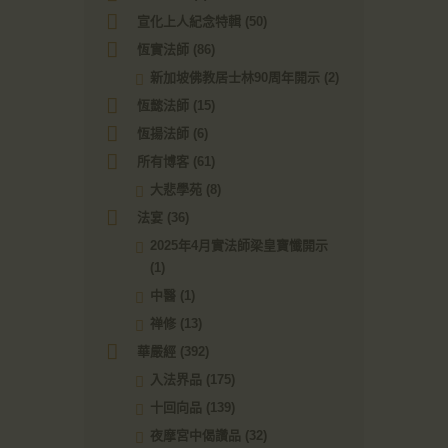
宣化上人紀念特輯
(50)
恆實法師
(86)
新加坡佛教居士林90周年開示
(2)
恆懿法師
(15)
恆揚法師
(6)
所有博客
(61)
大悲學苑
(8)
法宴
(36)
2025年4月實法師梁皇寶懺開示
(1)
中醫
(1)
禅修
(13)
華嚴經
(392)
入法界品
(175)
十回向品
(139)
夜摩宮中偈讚品
(32)