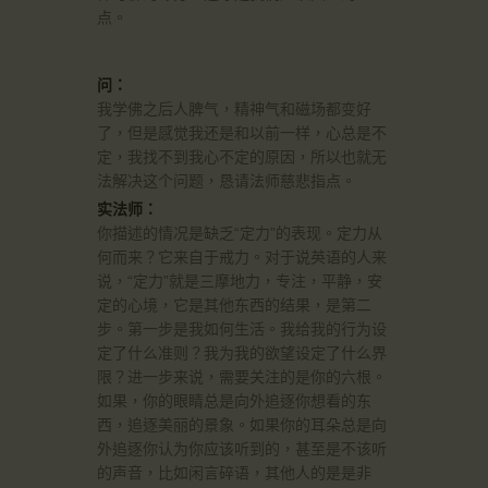
点。
问：
我学佛之后人脾气，精神气和磁场都变好
了，但是感觉我还是和以前一样，心总是不
定，我找不到我心不定的原因，所以也就无
法解决这个问题，恳请法师慈悲指点。
实法师：
你描述的情况是缺乏“定力”的表现。定力从
何而来？它来自于戒力。对于说英语的人来
说，“定力”就是三摩地力，专注，平静，安
定的心境，它是其他东西的结果，是第二
步。第一步是我如何生活。我给我的行为设
定了什么准则？我为我的欲望设定了什么界
限？进一步来说，需要关注的是你的六根。
如果，你的眼睛总是向外追逐你想看的东
西，追逐美丽的景象。如果你的耳朵总是向
外追逐你认为你应该听到的，甚至是不该听
的声音，比如闲言碎语，其他人的是是非