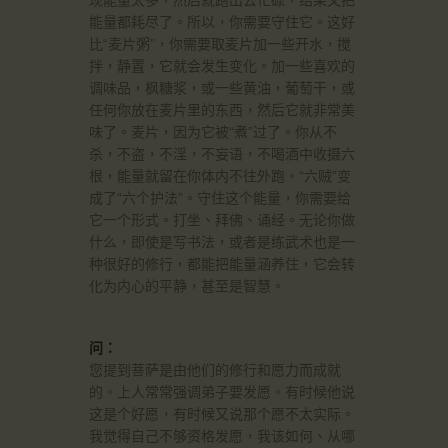
现能量太多，然后就跑出去忙碌，结果又把
能量都耗尽了。所以，你需要守住它。这好
比“麦片粥”，你需要取麦片加一些开水，搅
拌，静置，它就会发生变化。加一些喜欢的
调味品，枫糖浆，或一些黄油，葡萄干，或
任何你放在麦片里的东西，然后它就非常美
味了。麦片，因为它被“煮”过了。你从不
杀，不盗，不淫，不妄语，不喝酒中收摄六
根，能量就留在你体内不往外跑。“六贼”变
成了“六个护法”。守住这个能量，你需要给
它一个形式。打坐、拜佛、诵经。无论你做
什么，即使是写书法，或者是练武术也是一
种很好的修行，都能把能量涵养住，它会转
化为内心的平静，甚至是智慧。
问：
您提到菩萨是由他们的修行和愿力而成就
的。上人常常强调弟子要发愿。有时候他说
这是个好愿，有时候又说那个愿不太实际。
我觉得自己不够资格发愿，我该如何、从哪