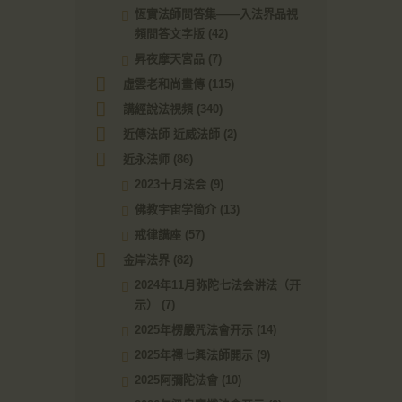
恆實法師問答集——入法界品視
頻問答文字版
(42)
昇夜摩天宮品
(7)
虛雲老和尚畫傳
(115)
講經說法視頻
(340)
近傳法師 近威法師
(2)
近永法师
(86)
2023十月法会
(9)
佛教宇宙学简介
(13)
戒律講座
(57)
金岸法界
(82)
2024年11月弥陀七法会讲法（开
示）
(7)
2025年楞嚴咒法會开示
(14)
2025年禪七興法師開示
(9)
2025阿彌陀法會
(10)