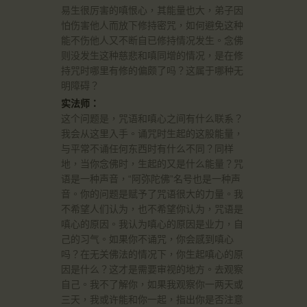
易生很厉害的嗔恨心，其能量也大，弟子因
怕伤害他人而放下修持密咒，如何避免这种
能不伤他人又不断自已修持情况发生。念佛
则没发生这种慈悲和嗔同增的情况，是在修
持咒时哪里有修的偏颇了吗？这属于哪种无
明障碍？
实法师：
这个问题是，咒语和嗔心之间有什么联系？
我会从这里入手。诵咒时生起的这股能量，
与平常不诵任何东西时有什么不同？同样
地，当你念佛时，生起的又是什么能量？咒
语是一种声音，“阿弥陀佛”名号也是一种声
音。你的问题是赋予了咒语很大的力量。我
不希望人们认为，也不希望你认为，咒语是
嗔心的原因。我认为嗔心的原因是业力，自
己的习气。如果你不诵咒，你会感到嗔心
吗？在无关佛法的情况下，你生起嗔心的原
因是什么？这才是需要审视的地方。去观察
自己。我不了解你，如果我观察你一两天或
三天，我或许能和你一起，指出你是否注意