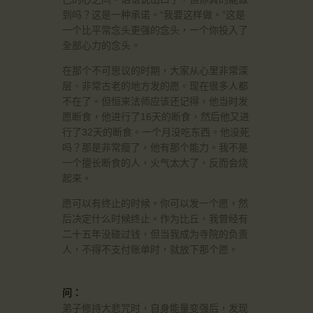
到吗？这是一种承诺。“我要这样做。”这是
一个比平常念头更强的念头，一个你投入了
全部心力的念头。
在那个不可思议的时期，大家从心里非常深
层、非常古老的地方发的愿。现在很多人都
不在了。但恒来法师应该还记得，他当时发
愿断食，他进行了16天的断食，然后他又进
行了32天的断食。一个月没吃东西。他没死
吗？那是非常瘦了，他有那个能力。我不是
一个擅长断食的人，火气太大了，反而会烧
起来。
愿可以有终止的时候。你可以发一个愿，然
后决定什么时候终止。作为比丘，我曾经有
二十五年没碰过钱，但当我成为寺院的负责
人，不得不支付账单时，就放下那个愿。
问：
弟子修持大悲咒时，自身能量变强后，发现