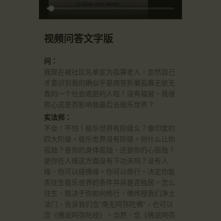
视频问答文字版
问：
我现在被社区名单定为孤寡老人，忽然自己
才意识到我的确似乎是病苦折磨孤寡无依无
靠的一个社会底层的人啦！没有福报，我很
担心这是否影响我最后去极乐世界？
实法师：
不会！不怕！极乐世界有阶级么？像印度的
四大阶级。极乐世界没有阶级。你什么让你
孤独？是你的身体孤独，还是你的心孤独？
是你在人缘这方面没有下功夫吗？没有人
缘，你可以结佛缘。你可以修行。决定你能
否往生极乐世界的条件并非是否独居。怎么
往生，取决于你如何修行。佛传授我们净土
法门，告诉我们念“南无阿弥陀佛”，也可以
念《佛说阿弥陀经》。当然，念《佛说阿弥