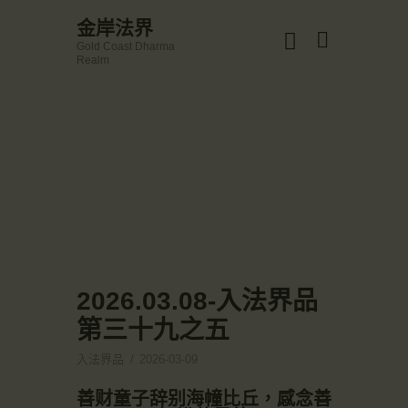
☀️法宴：華嚴經入法界品第三十九 ☀️
金岸法界
🙏講者：上恆下實法師 (Rev. Heng Sure)
Gold Coast Dharma
⏰北京时间
金岸法界
Realm
每周日，中午10：30 - 12：00
Gold Coast Dharma Realm
⏰昆士兰时间
每周日，下午12：30 - 14：00
⏰California Time
Got it!
主頁
09:30 - 11:00pm Every Sat
👉Zoom Link 链接：
金岸活動|EVENTS
https://drba-org.zoom.us/j/84914586289
👉Meeting ID 会议号：84914586289
講經說法
🔔提醒:
關於金岸
一、請以【全名+所在地】方式加入會議。
宣化上人
文章匯總
2026.03.08-入法界品
教育培德
第三十九之五
聯繫我們
入法界品
2026-03-09
登录|LOGIN
善财童子辞别海幢比丘，感念善