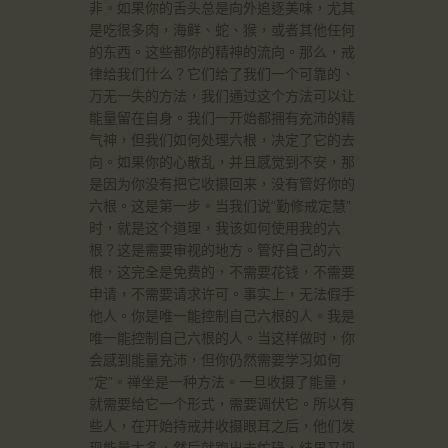
非。如果你的舌头总是向外追逐美味，尤其
是吃很多肉，海鲜、蛇、猴，或者其他任何
的东西。这些都你的精神的流向。那么，戒
律给我们什么？它们给了我们一个可靠的、
万无一失的方法，我们通过这个方法可以让
能量留在自身。我们一开始都拥有充沛的精
气神，但我们如何处理六根，决定了它的去
向。如果你的心散乱，并且感觉到不安，那
是因为你没有把它收摄回来，没有管好你的
六根。这是第一步。当我们说“勤修戒定慧”
时，就是这个道理，我该如何使用我的六
根？这是需要审视的地方。管好自己的六
根，这完全是免费的，不需要花钱，不需要
申请，不需要请求许可。事实上，无法假手
他人。你是唯一能控制自己六根的人。我是
唯一能控制自己六根的人。当这样做时，你
会感到能量充沛，但你仍然需要学习如何
“定”。禅坐是一种方法。一旦收摄了能量，
就需要给它一个形式，需要调伏它。所以有
些人，在开始持戒并收摄眼耳之后，他们发