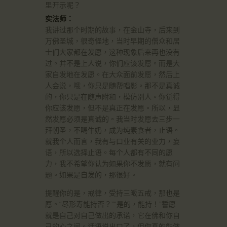
里开示呢？
实法师：
我讲过那个时期的故事，在金山寺，后来到
万佛圣城，很奇怪地，当时早期的僧众和居
士们大家都在发愿，这种现象后来再也没有
过。并不是上人说，你们应该发愿。而是大
家自发地在发愿。在大众面前发愿，然后上
人会说，哦，你只是随帮唱影。那不是真诚
的，你只是在随声附和，模仿别人。你觉得
你应该发愿，但不是真正在发愿。所以，显
然发愿必须是真诚的。我当时发愿去三步一
拜朝圣，不喝牛奶，成为纯素食者，止语。
就我个人而言，我有与口业有关的业力，妄
语，所以选择止语。每个人都有不同的愿
力，我不希望你认为如果你不发愿，就有问
题。如果是自发的，那很好。
提醒你的是，戒律，受持三皈五戒，那也是
愿。“尽形寿能持否？”“是的，能持！”誓愿
就是自己对自己做出的承诺，它在佛和你自
己的心之间。话语说出口了，但你真的能做