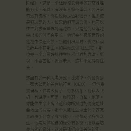
陀经》，这是一个让你增长佛缘的非常殊胜
的方法。所以，有没有人缘不重要，要注意
有没有佛缘。你没说你是否犯过罪，但即使
是犯过罪的人，如果他们至诚念佛，也可以
往生到极乐世界的莲花中。只是他们从莲花
中出来的时间会更长。他们会在极乐世界的
莲花中偿还业债。当他们出来时，佛陀和诸
菩萨并不在那里。如果你念诵“往生咒”，那
也是一个非常好的往生极乐世界的方法。所
以，不要害怕。孤寡老人，这并不妨碍你往
生。
这里有另一种思考方式。比如说，假设你是
一家大公司的首席执行官（CEO），但你贪
婪自私，住着大房子，有多辆车，有私人飞
机，有游艇。可是，你残忍、自私、刻薄。
你能往生净土吗？这和你所描述的情况是社
会地位的两端。那个人能往生净土吗？这完
全取决于他念了多少佛号，他帮助了多少众
生，他与阿弥陀佛的缘分有多深。所以要培
养与佛的缘分，这才是我们应该关注的重