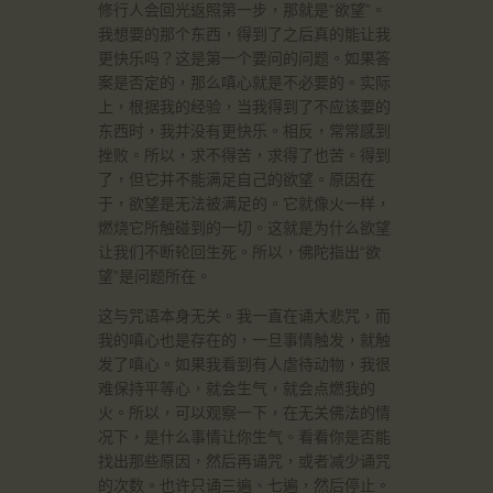
修行人会回光返照第一步，那就是“欲望”。
我想要的那个东西，得到了之后真的能让我
更快乐吗？这是第一个要问的问题。如果答
案是否定的，那么嗔心就是不必要的。实际
上，根据我的经验，当我得到了不应该要的
东西时，我并没有更快乐。相反，常常感到
挫败。所以，求不得苦，求得了也苦。得到
了，但它并不能满足自己的欲望。原因在
于，欲望是无法被满足的。它就像火一样，
燃烧它所触碰到的一切。这就是为什么欲望
让我们不断轮回生死。所以，佛陀指出“欲
望”是问题所在。
这与咒语本身无关。我一直在诵大悲咒，而
我的嗔心也是存在的，一旦事情触发，就触
发了嗔心。如果我看到有人虐待动物，我很
难保持平等心，就会生气，就会点燃我的
火。所以，可以观察一下，在无关佛法的情
况下，是什么事情让你生气。看看你是否能
找出那些原因，然后再诵咒，或者减少诵咒
的次数。也许只诵三遍、七遍，然后停止。