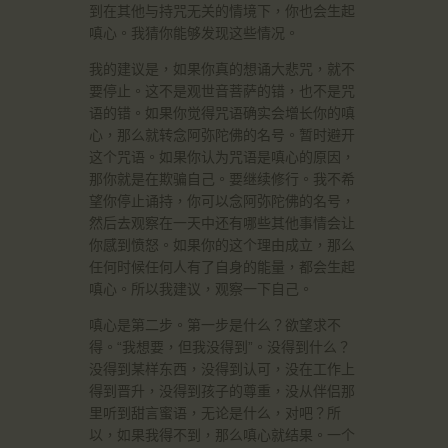
到在其他与持咒无关的情境下，你也会生起
嗔心。我猜你能够发现这些情况。
我的建议是，如果你真的想诵大悲咒，就不
要停止。这不是观世音菩萨的错，也不是咒
语的错。如果你觉得咒语确实会增长你的嗔
心，那么就转念阿弥陀佛的名号。暂时避开
这个咒语。如果你认为咒语是嗔心的原因，
那你就是在欺骗自己。要继续修行。我不希
望你停止诵持，你可以念阿弥陀佛的名号，
然后去观察在一天中还有哪些其他事情会让
你感到愤怒。如果你的这个理由成立，那么
任何时候任何人有了自身的能量，都会生起
嗔心。所以我建议，观察一下自己。
嗔心是第二步。第一步是什么？欲望求不
得。“我想要，但我没得到”。没得到什么？
没得到某样东西，没得到认可，没在工作上
得到晋升，没得到孩子的尊重，没从伴侣那
里听到甜言蜜语，无论是什么，对吧？所
以，如果我得不到，那么嗔心就结果。一个